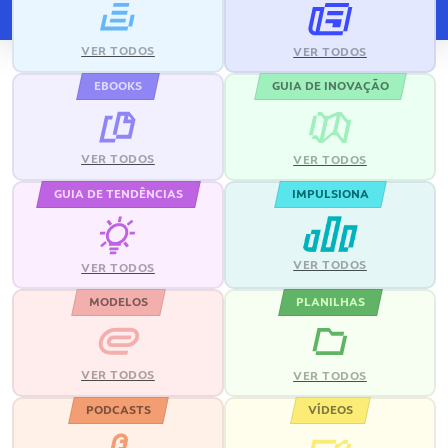
VER TODOS
VER TODOS
EBOOKS
GUIA DE INOVAÇÃO
VER TODOS
VER TODOS
GUIA DE TENDÊNCIAS
IMPULSIONA
VER TODOS
VER TODOS
MODELOS
PLANILHAS
VER TODOS
VER TODOS
PODCASTS
VÍDEOS