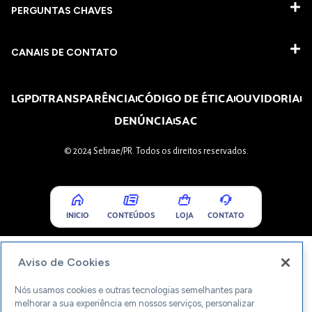
PERGUNTAS CHAVES​
CANAIS DE CONTATO
LGPD
TRANSPARÊNCIA
CÓDIGO DE ÉTICA
OUVIDORIA
DENÚNCIA
SAC
© 2024 Sebrae/PR. Todos os direitos reservados.
INICIO
CONTEÚDOS
LOJA
CONTATO
Aviso de Cookies
Nós usamos cookies e outras tecnologias semelhantes para
melhorar a sua experiência em nossos serviços, personalizar