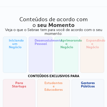
Conteúdos de acordo com
o
seu Momento
Veja o que o Sebrae tem para você de acordo com o seu
momento:
Iniciando
Desenvolvimento
Aprimorando
Expandindo
um
Pessoal
o
o
Negócio
Negócio
Negócio
CONTEÚDOS EXCLUSIVOS PARA
Para
Estudantes
Gestores
Startups
e
Públicos
Educadores