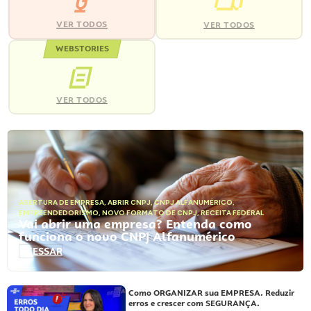
VER TODOS
VER TODOS
WEBSTORIES
VER TODOS
ABERTURA DE EMPRESA
,
ABRIR CNPJ
,
CNPJ ALFANUMÉRICO
,
EMPREENDEDORISMO
,
NOVO FORMATO DE CNPJ
,
RECEITA FEDERAL
Vai abrir uma empresa? Entenda como
funciona o novo CNPJ Alfanumérico
ACESSAR
Como ORGANIZAR sua EMPRESA. Reduzir
erros e crescer com SEGURANÇA.