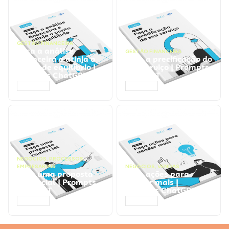
GESTÃO FINANCEIRA
Faça a análise
GESTÃO FINANCEIRA
financeira e atinja o
Faça a precificação do
ponto de equilíbrio |
seu serviço | Prompts
Prompts ChatGPT
ChatGPT
ACESSAR
ACESSAR
NEGÓCIOS
,
PROCESSOS
EMPRESARIAIS
NEGÓCIOS
,
VENDAS
Faça uma proposta
Faça ações para
comercial | Prompts
vender mais |
ChatGPT
Prompts ChatGPT
ACESSAR
ACESSAR