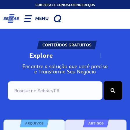
SOBRE
FALE CONOSCO
ENDEREÇOS
MENU
CONTEÚDOS GRATUITOS
Explore
N
o
s
s
o
s
A
Encontre a solução que você precisa
e Transforme Seu Negócio
ARQUIVOS
ARTIGOS