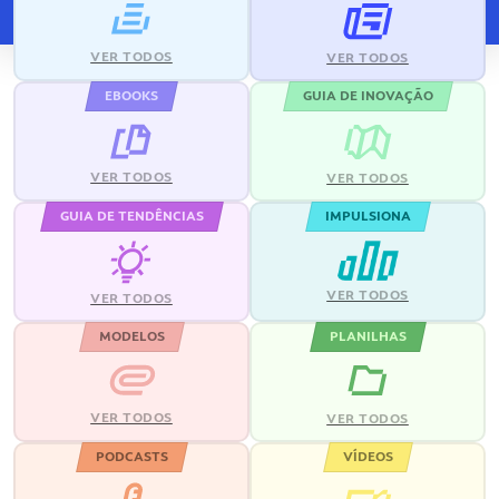
VER TODOS
VER TODOS
EBOOKS
GUIA DE INOVAÇÃO
VER TODOS
VER TODOS
GUIA DE TENDÊNCIAS
IMPULSIONA
VER TODOS
VER TODOS
MODELOS
PLANILHAS
VER TODOS
VER TODOS
PODCASTS
VÍDEOS