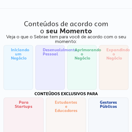
Conteúdos de acordo com
o
seu Momento
Veja o que o Sebrae tem para você de acordo com o seu
momento:
Iniciando
Desenvolvimento
Aprimorando
Expandindo
um
Pessoal
o
o
Negócio
Negócio
Negócio
CONTEÚDOS EXCLUSIVOS PARA
Para
Estudantes
Gestores
Startups
e
Públicos
Educadores