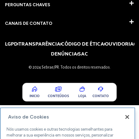
PERGUNTAS CHAVES​
CANAIS DE CONTATO
LGPD
TRANSPARÊNCIA
CÓDIGO DE ÉTICA
OUVIDORIA
DENÚNCIA
SAC
© 2024 Sebrae/PR. Todos os direitos reservados.
INICIO
CONTEÚDOS
LOJA
CONTATO
Aviso de Cookies
Nós usamos cookies e outras tecnologias semelhantes para
melhorar a sua experiência em nossos serviços, personalizar