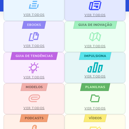
VER TODOS
VER TODOS
EBOOKS
GUIA DE INOVAÇÃO
VER TODOS
VER TODOS
GUIA DE TENDÊNCIAS
IMPULSIONA
VER TODOS
VER TODOS
MODELOS
PLANILHAS
VER TODOS
VER TODOS
PODCASTS
VÍDEOS