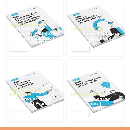
GESTÃO FINANCEIRA
Faça a análise
GESTÃO FINANCEIRA
financeira e atinja o
Faça a precificação do
ponto de equilíbrio |
seu serviço | Prompts
Prompts ChatGPT
ChatGPT
ACESSAR
ACESSAR
NEGÓCIOS
,
PROCESSOS
EMPRESARIAIS
NEGÓCIOS
,
VENDAS
Faça uma proposta
Faça ações para
comercial | Prompts
vender mais |
ChatGPT
Prompts ChatGPT
ACESSAR
ACESSAR