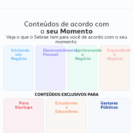
Conteúdos de acordo com
o
seu Momento
Veja o que o Sebrae tem para você de acordo com o seu
momento:
Iniciando
Desenvolvimento
Aprimorando
Expandindo
um
Pessoal
o
o
Negócio
Negócio
Negócio
CONTEÚDOS EXCLUSIVOS PARA
Para
Estudantes
Gestores
Startups
e
Públicos
Educadores