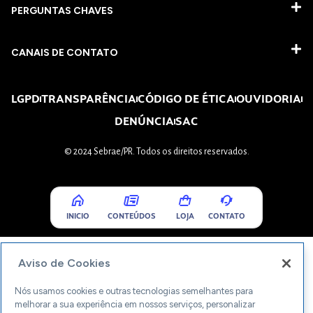
PERGUNTAS CHAVES​
CANAIS DE CONTATO
LGPD
TRANSPARÊNCIA
CÓDIGO DE ÉTICA
OUVIDORIA
DENÚNCIA
SAC
© 2024 Sebrae/PR. Todos os direitos reservados.
INICIO
CONTEÚDOS
LOJA
CONTATO
Aviso de Cookies
Nós usamos cookies e outras tecnologias semelhantes para
melhorar a sua experiência em nossos serviços, personalizar