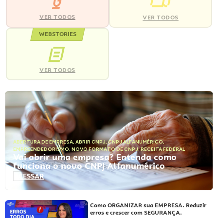
VER TODOS
VER TODOS
WEBSTORIES
VER TODOS
ABERTURA DE EMPRESA
,
ABRIR CNPJ
,
CNPJ ALFANUMÉRICO
,
EMPREENDEDORISMO
,
NOVO FORMATO DE CNPJ
,
RECEITA FEDERAL
Vai abrir uma empresa? Entenda como
funciona o novo CNPJ Alfanumérico
ACESSAR
Como ORGANIZAR sua EMPRESA. Reduzir
erros e crescer com SEGURANÇA.