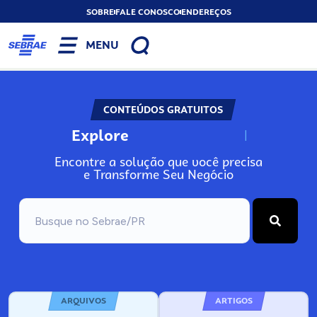
SOBRE
FALE CONOSCO
ENDEREÇOS
MENU
CONTEÚDOS GRATUITOS
Explore
N
o
s
s
o
s
A
Encontre a solução que você precisa
e Transforme Seu Negócio
ARQUIVOS
ARTIGOS