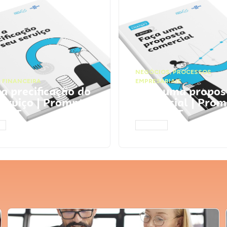
NEGÓCIOS
,
PROCESSOS
 FINANCEIRA
EMPRESARIAIS
 a precificação do
Faça uma propos
serviço | Prompts
comercial | Prom
tGPT
ChatGPT
AR
ACESSAR