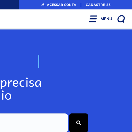
ACESSAR CONTA
|
CADASTRE-SE
MENU
N
o
s
s
o
s
A
r
precisa
io