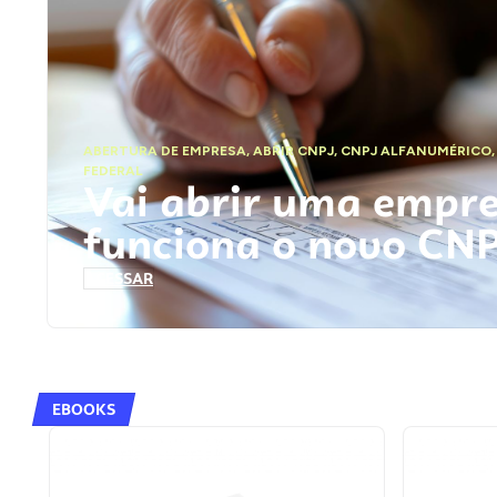
ABERTURA DE EMPRESA
,
ABRIR CNPJ
,
CNPJ ALFANUMÉRICO
FEDERAL
Vai abrir uma empr
funciona o novo CN
ACESSAR
EBOOKS