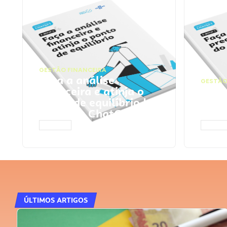
GESTÃO FINANCEIRA
Faça a análise
GESTÃO
financeira e atinja o
Faça
ponto de equilíbrio |
seu 
Prompts ChatGPT
Cha
ACESSAR
ACESS
ÚLTIMOS ARTIGOS