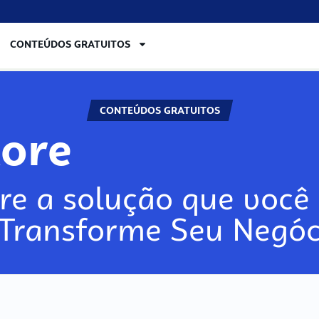
CONTEÚDOS GRATUITOS
CONTEÚDOS GRATUITOS
lore
re a solução que você 
 Transforme Seu Negóc