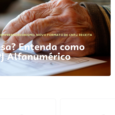
,
EMPREENDEDORISMO
,
NOVO FORMATO DE CNPJ
,
RECEITA
esa? Entenda como
PJ Alfanumérico