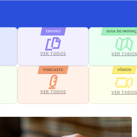
EBOOKS
GUIA DE INOVA
VER TODOS
VER TODO
PODCASTS
VÍDEOS
VER TODOS
VER TODO