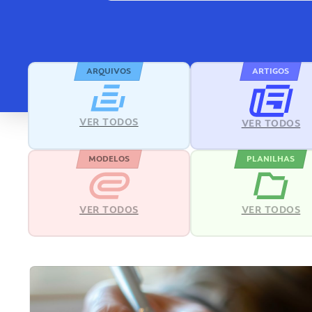
ARQUIVOS
ARTIGOS
VER TODOS
VER TODOS
MODELOS
PLANILHAS
VER TODOS
VER TODOS