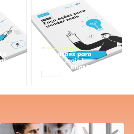
NEGÓCIOS
,
VENDAS
ta
Faça ações para
pts
vender mais |
Prompts ChatGPT
ACESSAR