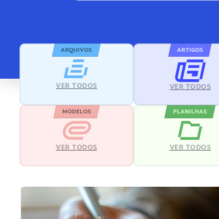
ARQUIVOS
ARTIGOS
VER TODOS
VER TODOS
MODELOS
PLANILHAS
VER TODOS
VER TODOS