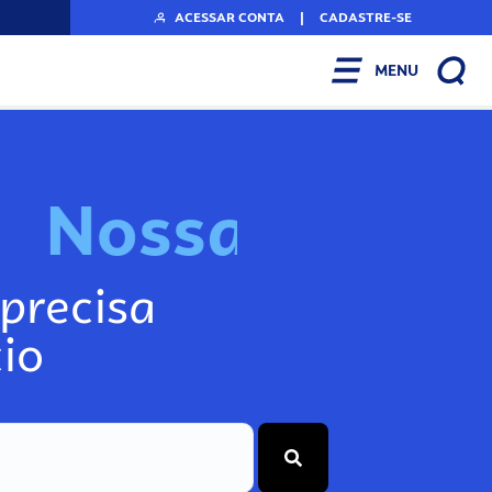
ACESSAR CONTA
|
CADASTRE-SE
MENU
N
o
s
s
a
s
F
e
r
r
a
precisa
io