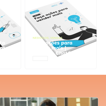
NEGÓCIOS
,
VENDAS
ta
Faça ações para
pts
vender mais |
Prompts ChatGPT
ACESSAR