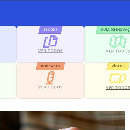
EBOOKS
GUIA DE INOVA
VER TODOS
VER TODO
PODCASTS
VÍDEOS
VER TODOS
VER TODO