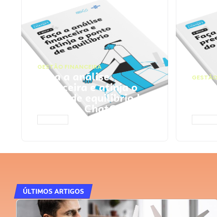
GESTÃO FINANCEIRA
Faça a análise
GESTÃO
financeira e atinja o
Faça
ponto de equilíbrio |
seu 
Prompts ChatGPT
Cha
ACESSAR
ACESS
ÚLTIMOS ARTIGOS