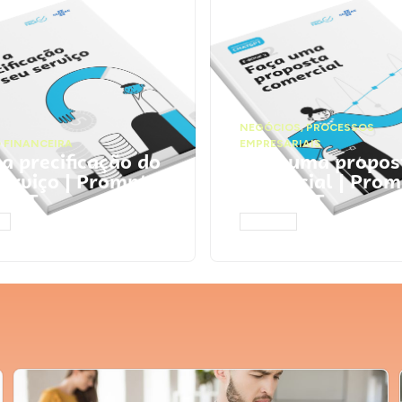
NEGÓCIOS
,
PROCESSOS
 FINANCEIRA
EMPRESARIAIS
 a precificação do
Faça uma propos
serviço | Prompts
comercial | Prom
tGPT
ChatGPT
AR
ACESSAR