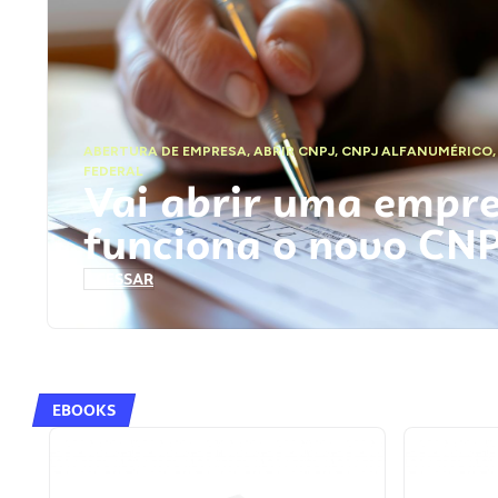
ABERTURA DE EMPRESA
,
ABRIR CNPJ
,
CNPJ ALFANUMÉRICO
FEDERAL
Vai abrir uma empr
funciona o novo CN
ACESSAR
EBOOKS