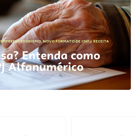
,
EMPREENDEDORISMO
,
NOVO FORMATO DE CNPJ
,
RECEITA
esa? Entenda como
PJ Alfanumérico