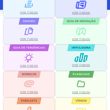
VER TODOS
VER TODOS
EBOOKS
GUIA DE INOVAÇÃO
VER TODOS
VER TODOS
GUIA DE TENDÊNCIAS
IMPULSIONA
VER TODOS
VER TODOS
MODELOS
PLANILHAS
VER TODOS
VER TODOS
PODCASTS
VÍDEOS