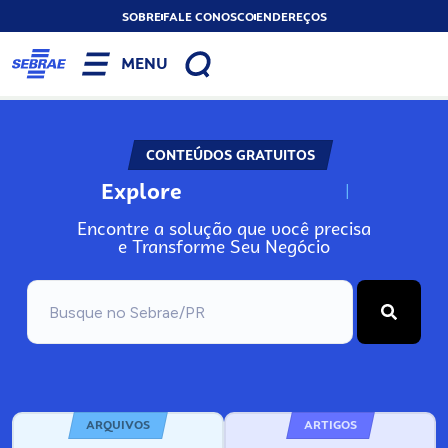
SOBRE
FALE CONOSCO
ENDEREÇOS
MENU
CONTEÚDOS GRATUITOS
Explore
N
o
s
s
o
s
A
Encontre a solução que você precisa
e Transforme Seu Negócio
ARQUIVOS
ARTIGOS