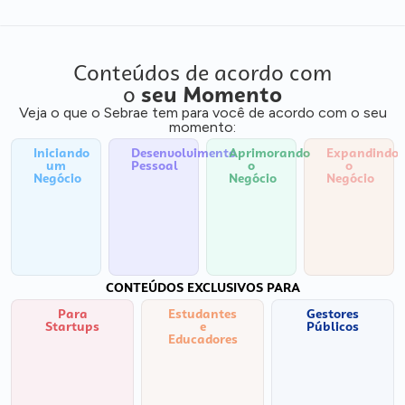
Conteúdos de acordo com
o
seu Momento
Veja o que o Sebrae tem para você de acordo com o seu
momento:
Iniciando
Desenvolvimento
Aprimorando
Expandindo
um
Pessoal
o
o
Negócio
Negócio
Negócio
CONTEÚDOS EXCLUSIVOS PARA
Para
Estudantes
Gestores
Startups
e
Públicos
Educadores