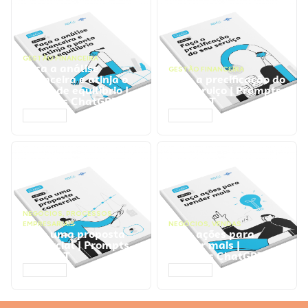
GESTÃO FINANCEIRA
Faça a análise
GESTÃO FINANCEIRA
financeira e atinja o
Faça a precificação do
ponto de equilíbrio |
seu serviço | Prompts
Prompts ChatGPT
ChatGPT
ACESSAR
ACESSAR
NEGÓCIOS
,
PROCESSOS
EMPRESARIAIS
NEGÓCIOS
,
VENDAS
Faça uma proposta
Faça ações para
comercial | Prompts
vender mais |
ChatGPT
Prompts ChatGPT
ACESSAR
ACESSAR