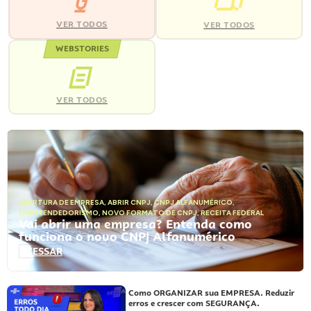
VER TODOS
VER TODOS
WEBSTORIES
VER TODOS
ABERTURA DE EMPRESA
,
ABRIR CNPJ
,
CNPJ ALFANUMÉRICO
,
EMPREENDEDORISMO
,
NOVO FORMATO DE CNPJ
,
RECEITA FEDERAL
Vai abrir uma empresa? Entenda como
funciona o novo CNPJ Alfanumérico
ACESSAR
Como ORGANIZAR sua EMPRESA. Reduzir
erros e crescer com SEGURANÇA.