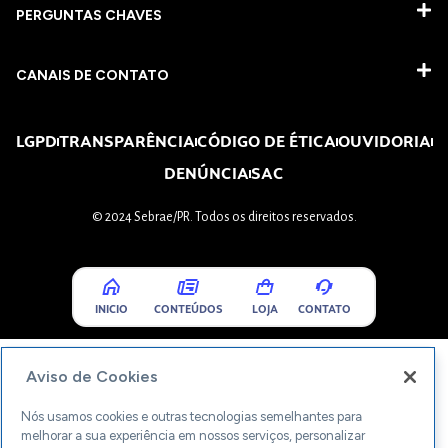
PERGUNTAS CHAVES​
CANAIS DE CONTATO
LGPD
TRANSPARÊNCIA
CÓDIGO DE ÉTICA
OUVIDORIA
DENÚNCIA
SAC
© 2024 Sebrae/PR. Todos os direitos reservados.
INICIO
CONTEÚDOS
LOJA
CONTATO
Aviso de Cookies
Nós usamos cookies e outras tecnologias semelhantes para
melhorar a sua experiência em nossos serviços, personalizar