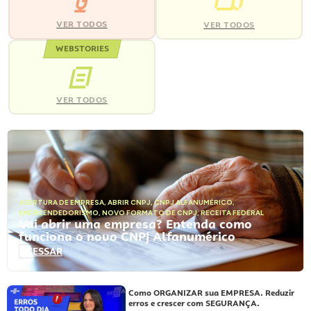
VER TODOS
VER TODOS
WEBSTORIES
VER TODOS
ABERTURA DE EMPRESA
,
ABRIR CNPJ
,
CNPJ ALFANUMÉRICO
,
EMPREENDEDORISMO
,
NOVO FORMATO DE CNPJ
,
RECEITA FEDERAL
Vai abrir uma empresa? Entenda como
funciona o novo CNPJ Alfanumérico
ACESSAR
Como ORGANIZAR sua EMPRESA. Reduzir
erros e crescer com SEGURANÇA.