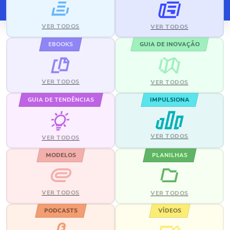
VER TODOS
VER TODOS
EBOOKS
GUIA DE INOVAÇÃO
VER TODOS
VER TODOS
GUIA DE TENDÊNCIAS
IMPULSIONA
VER TODOS
VER TODOS
MODELOS
PLANILHAS
VER TODOS
VER TODOS
PODCASTS
VÍDEOS