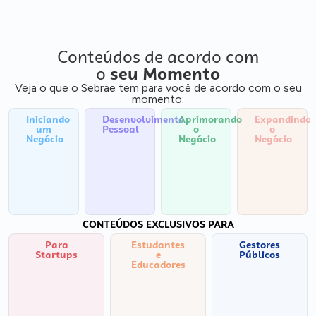
Conteúdos de acordo com
o
seu Momento
Veja o que o Sebrae tem para você de acordo com o seu
momento:
Iniciando
Desenvolvimento
Aprimorando
Expandindo
um
Pessoal
o
o
Negócio
Negócio
Negócio
CONTEÚDOS EXCLUSIVOS PARA
Para
Estudantes
Gestores
Startups
e
Públicos
Educadores