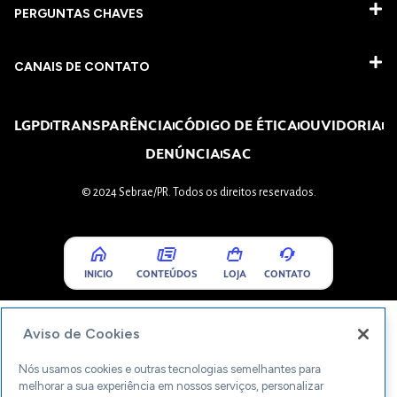
PERGUNTAS CHAVES​
CANAIS DE CONTATO
LGPD
TRANSPARÊNCIA
CÓDIGO DE ÉTICA
OUVIDORIA
DENÚNCIA
SAC
© 2024 Sebrae/PR. Todos os direitos reservados.
INICIO
CONTEÚDOS
LOJA
CONTATO
Aviso de Cookies
Nós usamos cookies e outras tecnologias semelhantes para
melhorar a sua experiência em nossos serviços, personalizar