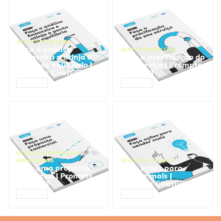
GESTÃO FINANCEIRA
Faça a análise
GESTÃO FINANCEIRA
financeira e atinja o
Faça a precificação do
ponto de equilíbrio |
seu serviço | Prompts
Prompts ChatGPT
ChatGPT
ACESSAR
ACESSAR
NEGÓCIOS
,
PROCESSOS
EMPRESARIAIS
NEGÓCIOS
,
VENDAS
Faça uma proposta
Faça ações para
comercial | Prompts
vender mais |
ChatGPT
Prompts ChatGPT
ACESSAR
ACESSAR