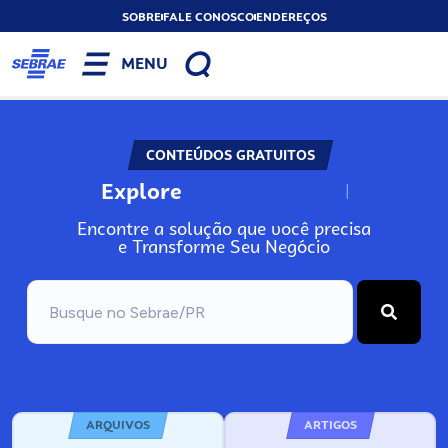
SOBRE
FALE CONOSCO
ENDEREÇOS
MENU
CONTEÚDOS GRATUITOS
Explore
N
o
s
s
o
s
A
Encontre a solução que você precisa
e Transforme Seu Negócio
ARQUIVOS
ARTIGOS