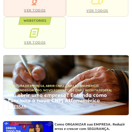
VER TODOS
VER TODOS
WEBSTORIES
VER TODOS
ABERTURA DE EMPRESA
,
ABRIR CNPJ
,
CNPJ ALFANUMÉRICO
,
EMPREENDEDORISMO
,
NOVO FORMATO DE CNPJ
,
RECEITA FEDERAL
Vai abrir uma empresa? Entenda como
funciona o novo CNPJ Alfanumérico
ACESSAR
Como ORGANIZAR sua EMPRESA. Reduzir
erros e crescer com SEGURANÇA.