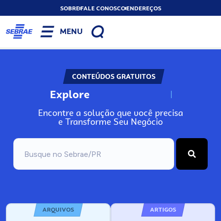
SOBRE
FALE CONOSCO
ENDEREÇOS
MENU
CONTEÚDOS GRATUITOS
Explore
N
o
s
s
o
s
A
Encontre a solução que você precisa
e Transforme Seu Negócio
ARQUIVOS
ARTIGOS