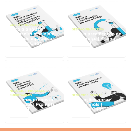
GESTÃO FINANCEIRA
Faça a análise
GESTÃO FINANCEIRA
financeira e atinja o
Faça a precificação do
ponto de equilíbrio |
seu serviço | Prompts
Prompts ChatGPT
ChatGPT
ACESSAR
ACESSAR
NEGÓCIOS
,
PROCESSOS
EMPRESARIAIS
NEGÓCIOS
,
VENDAS
Faça uma proposta
Faça ações para
comercial | Prompts
vender mais |
ChatGPT
Prompts ChatGPT
ACESSAR
ACESSAR