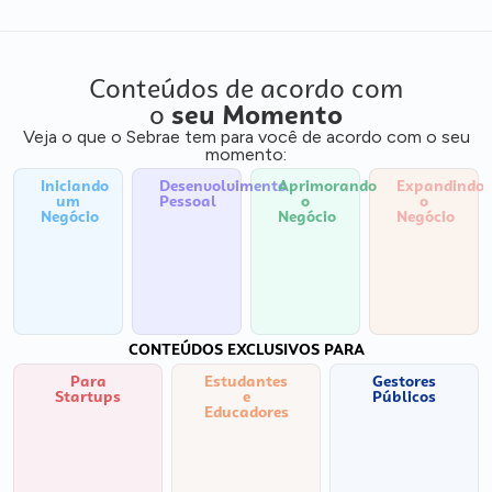
Conteúdos de acordo com
o
seu Momento
Veja o que o Sebrae tem para você de acordo com o seu
momento:
Iniciando
Desenvolvimento
Aprimorando
Expandindo
um
Pessoal
o
o
Negócio
Negócio
Negócio
CONTEÚDOS EXCLUSIVOS PARA
Para
Estudantes
Gestores
Startups
e
Públicos
Educadores