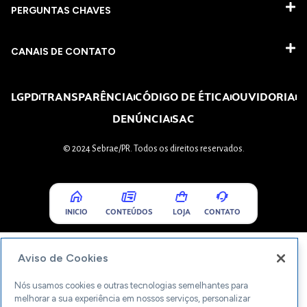
PERGUNTAS CHAVES​
CANAIS DE CONTATO
LGPD
TRANSPARÊNCIA
CÓDIGO DE ÉTICA
OUVIDORIA
DENÚNCIA
SAC
© 2024 Sebrae/PR. Todos os direitos reservados.
INICIO
CONTEÚDOS
LOJA
CONTATO
Aviso de Cookies
Nós usamos cookies e outras tecnologias semelhantes para
melhorar a sua experiência em nossos serviços, personalizar