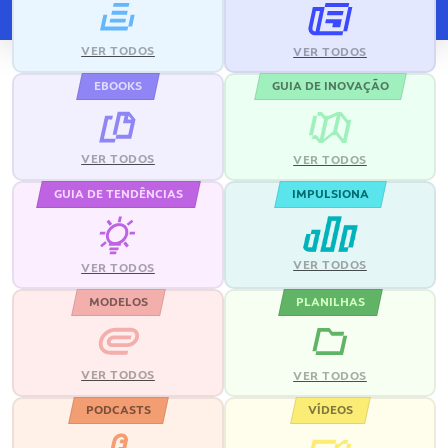
VER TODOS
VER TODOS
EBOOKS
GUIA DE INOVAÇÃO
VER TODOS
VER TODOS
GUIA DE TENDÊNCIAS
IMPULSIONA
VER TODOS
VER TODOS
MODELOS
PLANILHAS
VER TODOS
VER TODOS
PODCASTS
VÍDEOS