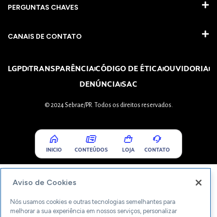
PERGUNTAS CHAVES​
CANAIS DE CONTATO
LGPD
TRANSPARÊNCIA
CÓDIGO DE ÉTICA
OUVIDORIA
DENÚNCIA
SAC
© 2024 Sebrae/PR. Todos os direitos reservados.
INICIO
CONTEÚDOS
LOJA
CONTATO
Aviso de Cookies
Nós usamos cookies e outras tecnologias semelhantes para
melhorar a sua experiência em nossos serviços, personalizar