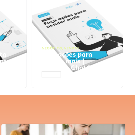
NEGÓCIOS
,
VENDAS
ta
Faça ações para
pts
vender mais |
Prompts ChatGPT
ACESSAR