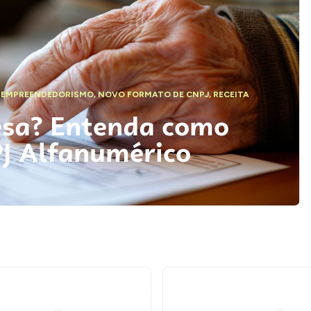
,
EMPREENDEDORISMO
,
NOVO FORMATO DE CNPJ
,
RECEITA
esa? Entenda como
PJ Alfanumérico