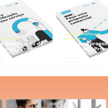
NEGÓCIOS
,
PROCESSOS
 FINANCEIRA
EMPRESARIAIS
 a precificação do
Faça uma propos
serviço | Prompts
comercial | Prom
tGPT
ChatGPT
AR
ACESSAR