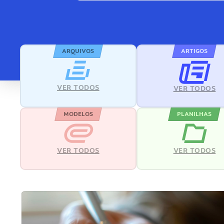
ARQUIVOS
ARTIGOS
VER TODOS
VER TODOS
MODELOS
PLANILHAS
VER TODOS
VER TODOS