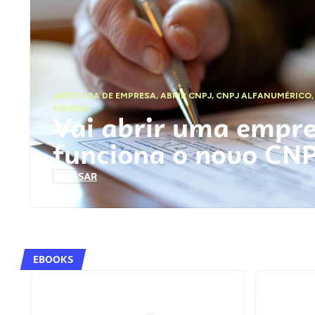
ABERTURA DE EMPRESA
,
ABRIR CNPJ
,
CNPJ ALFANUMÉRICO
FEDERAL
Vai abrir uma empr
funciona o novo CN
ACESSAR
EBOOKS