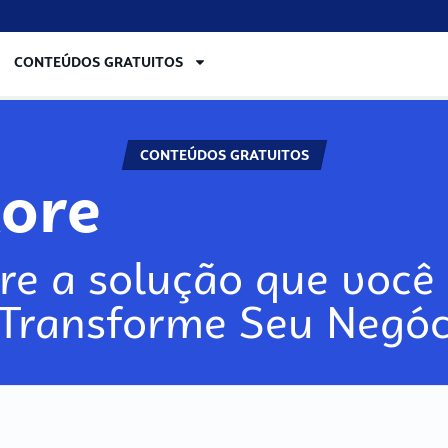
CONTEÚDOS GRATUITOS
CONTEÚDOS GRATUITOS
lore
re a solução que você 
 Transforme Seu Negóc