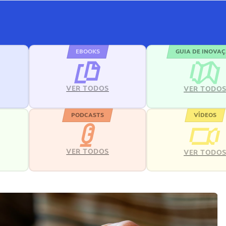
EBOOKS
GUIA DE INOVA
VER TODOS
VER TODO
PODCASTS
VÍDEOS
VER TODOS
VER TODO