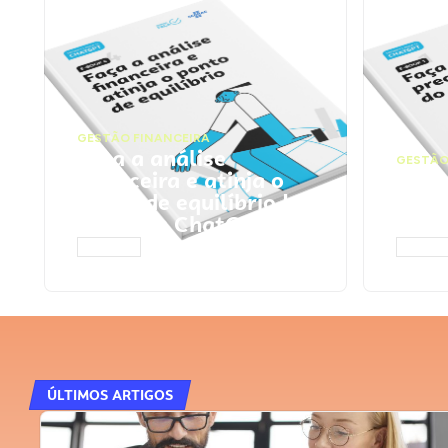
GESTÃO FINANCEIRA
Faça a análise
GESTÃO
financeira e atinja o
Faça
ponto de equilíbrio |
seu 
Prompts ChatGPT
Cha
ACESSAR
ACESS
ÚLTIMOS ARTIGOS