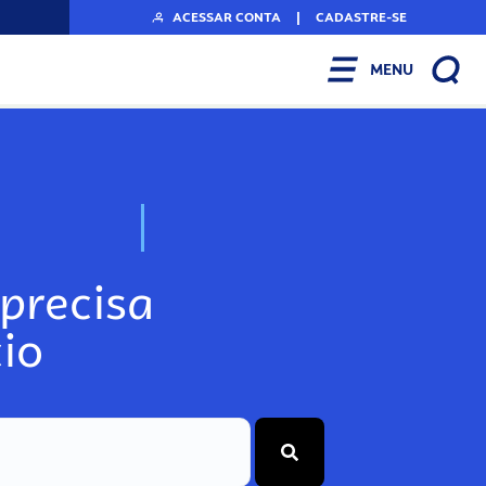
ACESSAR CONTA
|
CADASTRE-SE
MENU
N
o
s
s
o
s
A
r
precisa
io