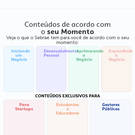
Conteúdos de acordo com
o
seu Momento
Veja o que o Sebrae tem para você de acordo com o seu
momento:
Iniciando
Desenvolvimento
Aprimorando
Expandindo
um
Pessoal
o
o
Negócio
Negócio
Negócio
CONTEÚDOS EXCLUSIVOS PARA
Para
Estudantes
Gestores
Startups
e
Públicos
Educadores