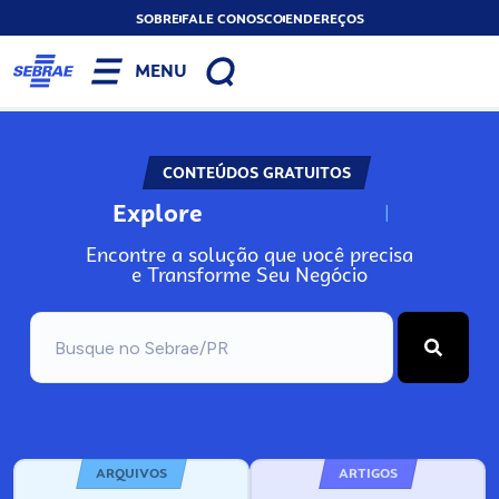
SOBRE
FALE CONOSCO
ENDEREÇOS
MENU
CONTEÚDOS GRATUITOS
Explore
N
o
s
s
o
s
A
Encontre a solução que você precisa
e Transforme Seu Negócio
ARQUIVOS
ARTIGOS