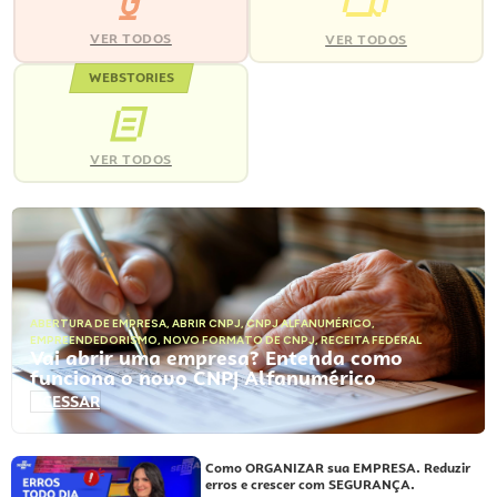
VER TODOS
VER TODOS
WEBSTORIES
VER TODOS
ABERTURA DE EMPRESA
,
ABRIR CNPJ
,
CNPJ ALFANUMÉRICO
,
EMPREENDEDORISMO
,
NOVO FORMATO DE CNPJ
,
RECEITA FEDERAL
Vai abrir uma empresa? Entenda como
funciona o novo CNPJ Alfanumérico
ACESSAR
Como ORGANIZAR sua EMPRESA. Reduzir
erros e crescer com SEGURANÇA.