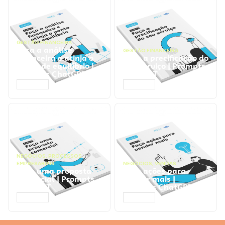
GESTÃO FINANCEIRA
Faça a análise
GESTÃO FINANCEIRA
financeira e atinja o
Faça a precificação do
ponto de equilíbrio |
seu serviço | Prompts
Prompts ChatGPT
ChatGPT
ACESSAR
ACESSAR
NEGÓCIOS
,
PROCESSOS
EMPRESARIAIS
NEGÓCIOS
,
VENDAS
Faça uma proposta
Faça ações para
comercial | Prompts
vender mais |
ChatGPT
Prompts ChatGPT
ACESSAR
ACESSAR