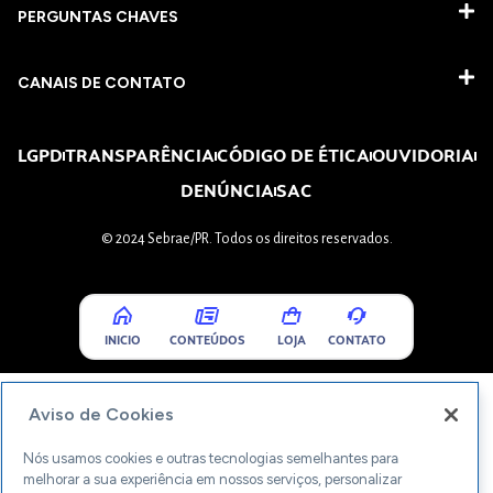
PERGUNTAS CHAVES​
CANAIS DE CONTATO
LGPD
TRANSPARÊNCIA
CÓDIGO DE ÉTICA
OUVIDORIA
DENÚNCIA
SAC
© 2024 Sebrae/PR. Todos os direitos reservados.
INICIO
CONTEÚDOS
LOJA
CONTATO
Aviso de Cookies
Nós usamos cookies e outras tecnologias semelhantes para
melhorar a sua experiência em nossos serviços, personalizar