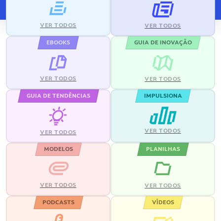
VER TODOS
VER TODOS
EBOOKS
GUIA DE INOVAÇÃO
VER TODOS
VER TODOS
GUIA DE TENDÊNCIAS
IMPULSIONA
VER TODOS
VER TODOS
MODELOS
PLANILHAS
VER TODOS
VER TODOS
PODCASTS
VÍDEOS