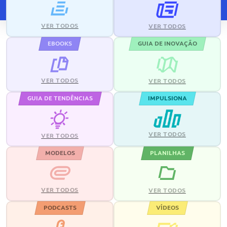
VER TODOS
VER TODOS
EBOOKS
GUIA DE INOVAÇÃO
VER TODOS
VER TODOS
GUIA DE TENDÊNCIAS
IMPULSIONA
VER TODOS
VER TODOS
MODELOS
PLANILHAS
VER TODOS
VER TODOS
PODCASTS
VÍDEOS