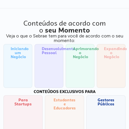
Conteúdos de acordo com
o
seu Momento
Veja o que o Sebrae tem para você de acordo com o seu
momento:
Iniciando
Desenvolvimento
Aprimorando
Expandindo
um
Pessoal
o
o
Negócio
Negócio
Negócio
CONTEÚDOS EXCLUSIVOS PARA
Para
Estudantes
Gestores
Startups
e
Públicos
Educadores