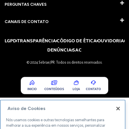
PERGUNTAS CHAVES​
CANAIS DE CONTATO
LGPD
TRANSPARÊNCIA
CÓDIGO DE ÉTICA
OUVIDORIA
DENÚNCIA
SAC
© 2024 Sebrae/PR. Todos os direitos reservados.
INICIO
CONTEÚDOS
LOJA
CONTATO
Aviso de Cookies
Nós usamos cookies e outras tecnologias semelhantes para
melhorar a sua experiência em nossos serviços, personalizar