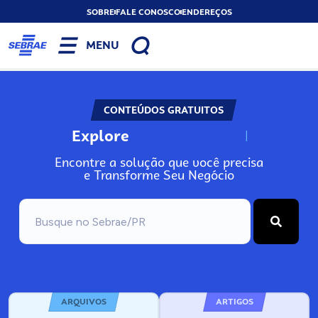
SOBRE
FALE CONOSCO
ENDEREÇOS
MENU
CONTEÚDOS GRATUITOS
Explore
N
o
s
s
o
s
A
Encontre a solução que você precisa
e Transforme Seu Negócio
ARQUIVOS
ARTIGOS