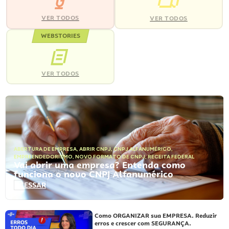
VER TODOS
VER TODOS
WEBSTORIES
VER TODOS
ABERTURA DE EMPRESA
,
ABRIR CNPJ
,
CNPJ ALFANUMÉRICO
,
EMPREENDEDORISMO
,
NOVO FORMATO DE CNPJ
,
RECEITA FEDERAL
Vai abrir uma empresa? Entenda como
funciona o novo CNPJ Alfanumérico
ACESSAR
Como ORGANIZAR sua EMPRESA. Reduzir
erros e crescer com SEGURANÇA.