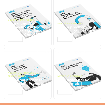
GESTÃO FINANCEIRA
Faça a análise
GESTÃO FINANCEIRA
financeira e atinja o
Faça a precificação do
ponto de equilíbrio |
seu serviço | Prompts
Prompts ChatGPT
ChatGPT
ACESSAR
ACESSAR
NEGÓCIOS
,
PROCESSOS
EMPRESARIAIS
NEGÓCIOS
,
VENDAS
Faça uma proposta
Faça ações para
comercial | Prompts
vender mais |
ChatGPT
Prompts ChatGPT
ACESSAR
ACESSAR