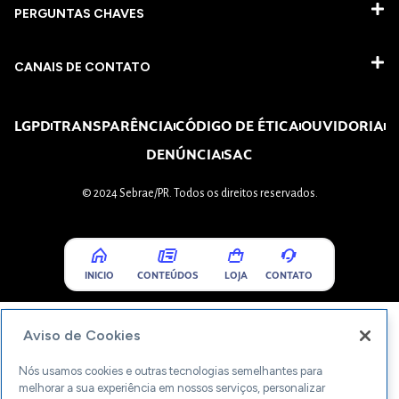
PERGUNTAS CHAVES​
CANAIS DE CONTATO
LGPD
TRANSPARÊNCIA
CÓDIGO DE ÉTICA
OUVIDORIA
DENÚNCIA
SAC
© 2024 Sebrae/PR. Todos os direitos reservados.
INICIO
CONTEÚDOS
LOJA
CONTATO
Aviso de Cookies
Nós usamos cookies e outras tecnologias semelhantes para
melhorar a sua experiência em nossos serviços, personalizar