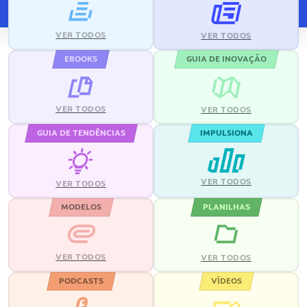
VER TODOS
VER TODOS
EBOOKS
GUIA DE INOVAÇÃO
VER TODOS
VER TODOS
GUIA DE TENDÊNCIAS
IMPULSIONA
VER TODOS
VER TODOS
MODELOS
PLANILHAS
VER TODOS
VER TODOS
PODCASTS
VÍDEOS