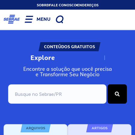
SOBRE
FALE CONOSCO
ENDEREÇOS
MENU
CONTEÚDOS GRATUITOS
Explore
N
o
s
s
o
s
A
Encontre a solução que você precisa
e Transforme Seu Negócio
ARQUIVOS
ARTIGOS