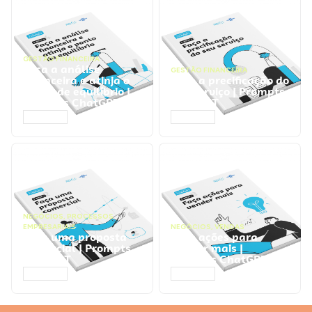
GESTÃO FINANCEIRA
Faça a análise
GESTÃO FINANCEIRA
financeira e atinja o
Faça a precificação do
ponto de equilíbrio |
seu serviço | Prompts
Prompts ChatGPT
ChatGPT
ACESSAR
ACESSAR
NEGÓCIOS
,
PROCESSOS
EMPRESARIAIS
NEGÓCIOS
,
VENDAS
Faça uma proposta
Faça ações para
comercial | Prompts
vender mais |
ChatGPT
Prompts ChatGPT
ACESSAR
ACESSAR