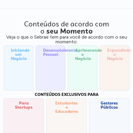
Conteúdos de acordo com
o
seu Momento
Veja o que o Sebrae tem para você de acordo com o seu
momento:
Iniciando
Desenvolvimento
Aprimorando
Expandindo
um
Pessoal
o
o
Negócio
Negócio
Negócio
CONTEÚDOS EXCLUSIVOS PARA
Para
Estudantes
Gestores
Startups
e
Públicos
Educadores