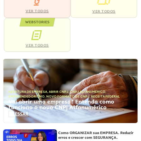
VER TODOS
VER TODOS
WEBSTORIES
VER TODOS
ABERTURA DE EMPRESA
,
ABRIR CNPJ
,
CNPJ ALFANUMÉRICO
,
EMPREENDEDORISMO
,
NOVO FORMATO DE CNPJ
,
RECEITA FEDERAL
Vai abrir uma empresa? Entenda como
funciona o novo CNPJ Alfanumérico
ACESSAR
Como ORGANIZAR sua EMPRESA. Reduzir
erros e crescer com SEGURANÇA.