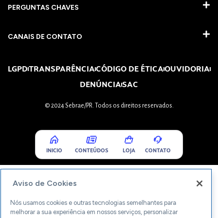
PERGUNTAS CHAVES​
CANAIS DE CONTATO
LGPD
TRANSPARÊNCIA
CÓDIGO DE ÉTICA
OUVIDORIA
DENÚNCIA
SAC
© 2024 Sebrae/PR. Todos os direitos reservados.
INICIO
CONTEÚDOS
LOJA
CONTATO
Aviso de Cookies
Nós usamos cookies e outras tecnologias semelhantes para
melhorar a sua experiência em nossos serviços, personalizar