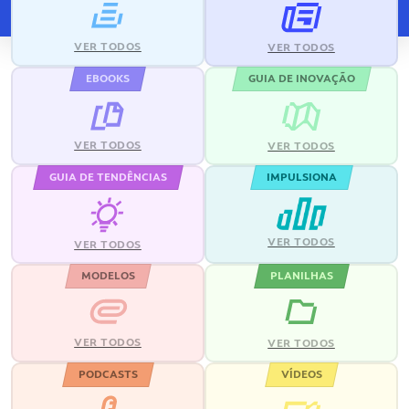
VER TODOS
VER TODOS
EBOOKS
GUIA DE INOVAÇÃO
VER TODOS
VER TODOS
GUIA DE TENDÊNCIAS
IMPULSIONA
VER TODOS
VER TODOS
MODELOS
PLANILHAS
VER TODOS
VER TODOS
PODCASTS
VÍDEOS