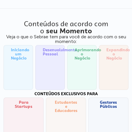
Conteúdos de acordo com
o
seu Momento
Veja o que o Sebrae tem para você de acordo com o seu
momento:
Iniciando
Desenvolvimento
Aprimorando
Expandindo
um
Pessoal
o
o
Negócio
Negócio
Negócio
CONTEÚDOS EXCLUSIVOS PARA
Para
Estudantes
Gestores
Startups
e
Públicos
Educadores