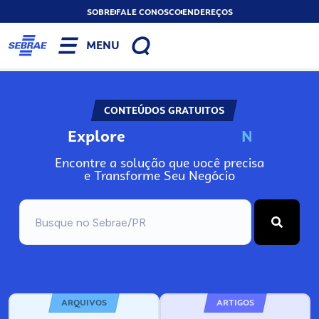
SOBRE
FALE CONOSCO
ENDEREÇOS
MENU
CONTEÚDOS GRATUITOS
Explore
N
o
s
s
o
s
A
Encontre a solução que você precisa
e Transforme Seu Negócio
ARQUIVOS
ARTIGOS