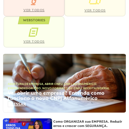
VER TODOS
VER TODOS
WEBSTORIES
VER TODOS
ABERTURA DE EMPRESA
,
ABRIR CNPJ
,
CNPJ ALFANUMÉRICO
,
EMPREENDEDORISMO
,
NOVO FORMATO DE CNPJ
,
RECEITA FEDERAL
Vai abrir uma empresa? Entenda como
funciona o novo CNPJ Alfanumérico
ACESSAR
Como ORGANIZAR sua EMPRESA. Reduzir
erros e crescer com SEGURANÇA.