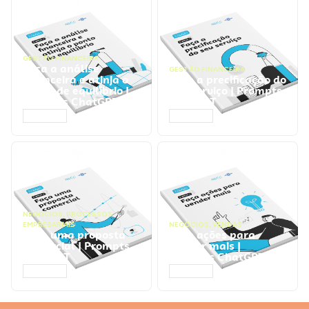
GESTÃO FINANCEIRA
Faça a análise
GESTÃO FINANCEIRA
financeira e atinja o
Faça a precificação do
ponto de equilíbrio |
seu serviço | Prompts
Prompts ChatGPT
ChatGPT
ACESSAR
ACESSAR
NEGÓCIOS
,
PROCESSOS
EMPRESARIAIS
NEGÓCIOS
,
VENDAS
Faça uma proposta
Faça ações para
comercial | Prompts
vender mais |
ChatGPT
Prompts ChatGPT
ACESSAR
ACESSAR