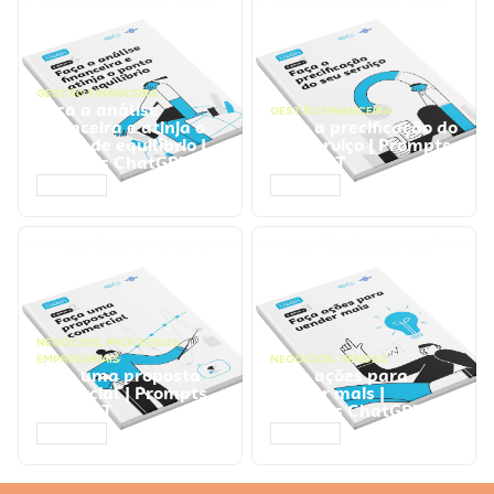
GESTÃO FINANCEIRA
Faça a análise
GESTÃO FINANCEIRA
financeira e atinja o
Faça a precificação do
ponto de equilíbrio |
seu serviço | Prompts
Prompts ChatGPT
ChatGPT
ACESSAR
ACESSAR
NEGÓCIOS
,
PROCESSOS
EMPRESARIAIS
NEGÓCIOS
,
VENDAS
Faça uma proposta
Faça ações para
comercial | Prompts
vender mais |
ChatGPT
Prompts ChatGPT
ACESSAR
ACESSAR