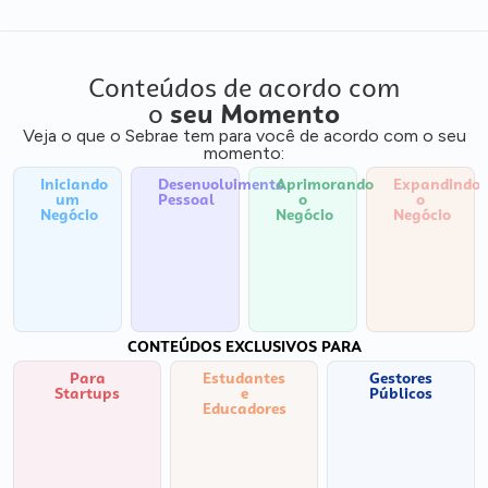
Conteúdos de acordo com
o
seu Momento
Veja o que o Sebrae tem para você de acordo com o seu
momento:
Iniciando
Desenvolvimento
Aprimorando
Expandindo
um
Pessoal
o
o
Negócio
Negócio
Negócio
CONTEÚDOS EXCLUSIVOS PARA
Para
Estudantes
Gestores
Startups
e
Públicos
Educadores