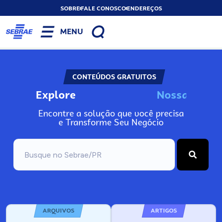
SOBRE
FALE CONOSCO
ENDEREÇOS
MENU
CONTEÚDOS GRATUITOS
Explore
N
o
s
s
a
s
F
e
r
r
Encontre a solução que você precisa
e Transforme Seu Negócio
ARQUIVOS
ARTIGOS