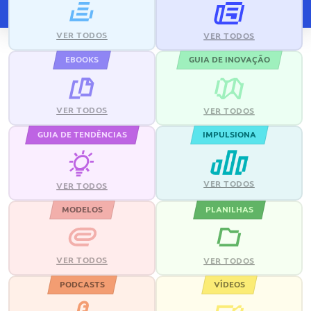
VER TODOS
VER TODOS
EBOOKS
GUIA DE INOVAÇÃO
VER TODOS
VER TODOS
GUIA DE TENDÊNCIAS
IMPULSIONA
VER TODOS
VER TODOS
MODELOS
PLANILHAS
VER TODOS
VER TODOS
PODCASTS
VÍDEOS