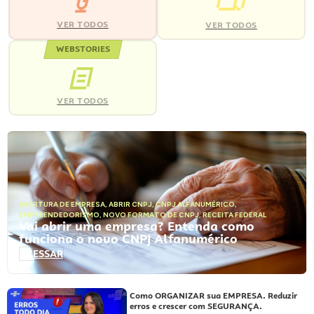
VER TODOS
VER TODOS
WEBSTORIES
VER TODOS
ABERTURA DE EMPRESA
,
ABRIR CNPJ
,
CNPJ ALFANUMÉRICO
,
EMPREENDEDORISMO
,
NOVO FORMATO DE CNPJ
,
RECEITA FEDERAL
Vai abrir uma empresa? Entenda como
funciona o novo CNPJ Alfanumérico
ACESSAR
Como ORGANIZAR sua EMPRESA. Reduzir
erros e crescer com SEGURANÇA.