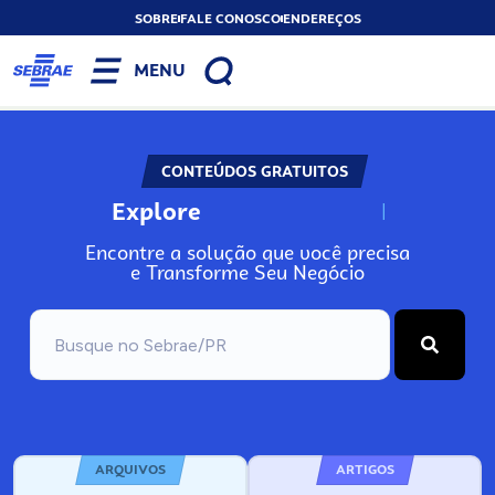
SOBRE
FALE CONOSCO
ENDEREÇOS
MENU
CONTEÚDOS GRATUITOS
Explore
N
o
s
s
o
s
A
Encontre a solução que você precisa
e Transforme Seu Negócio
ARQUIVOS
ARTIGOS