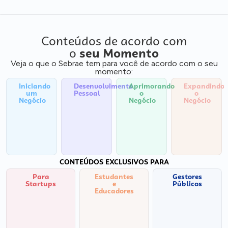
Conteúdos de acordo com
o
seu Momento
Veja o que o Sebrae tem para você de acordo com o seu
momento:
Iniciando
Desenvolvimento
Aprimorando
Expandindo
um
Pessoal
o
o
Negócio
Negócio
Negócio
CONTEÚDOS EXCLUSIVOS PARA
Para
Estudantes
Gestores
Startups
e
Públicos
Educadores