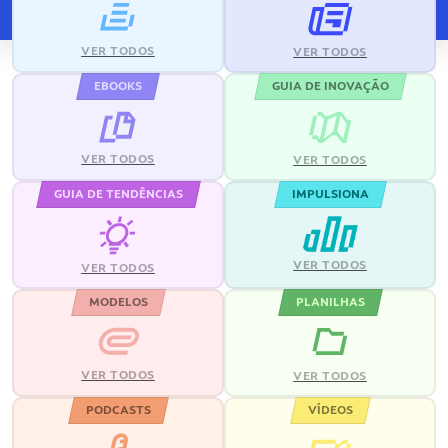
VER TODOS
VER TODOS
EBOOKS
GUIA DE INOVAÇÃO
VER TODOS
VER TODOS
GUIA DE TENDÊNCIAS
IMPULSIONA
VER TODOS
VER TODOS
MODELOS
PLANILHAS
VER TODOS
VER TODOS
PODCASTS
VÍDEOS