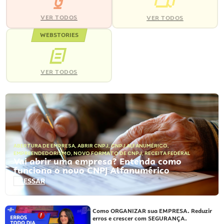
VER TODOS
VER TODOS
WEBSTORIES
VER TODOS
ABERTURA DE EMPRESA
,
ABRIR CNPJ
,
CNPJ ALFANUMÉRICO
,
EMPREENDEDORISMO
,
NOVO FORMATO DE CNPJ
,
RECEITA FEDERAL
Vai abrir uma empresa? Entenda como
funciona o novo CNPJ Alfanumérico
ACESSAR
Como ORGANIZAR sua EMPRESA. Reduzir
erros e crescer com SEGURANÇA.