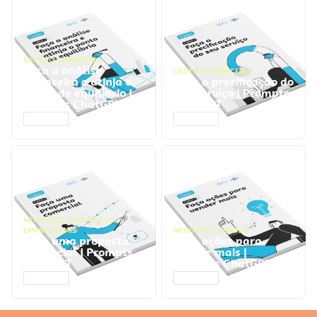
GESTÃO FINANCEIRA
Faça a análise
GESTÃO FINANCEIRA
financeira e atinja o
Faça a precificação do
ponto de equilíbrio |
seu serviço | Prompts
Prompts ChatGPT
ChatGPT
ACESSAR
ACESSAR
NEGÓCIOS
,
PROCESSOS
EMPRESARIAIS
NEGÓCIOS
,
VENDAS
Faça uma proposta
Faça ações para
comercial | Prompts
vender mais |
ChatGPT
Prompts ChatGPT
ACESSAR
ACESSAR