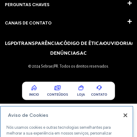
PERGUNTAS CHAVES​
CANAIS DE CONTATO
LGPD
TRANSPARÊNCIA
CÓDIGO DE ÉTICA
OUVIDORIA
DENÚNCIA
SAC
© 2024 Sebrae/PR. Todos os direitos reservados.
INICIO
CONTEÚDOS
LOJA
CONTATO
Aviso de Cookies
Nós usamos cookies e outras tecnologias semelhantes para
melhorar a sua experiência em nossos serviços, personalizar