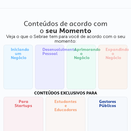
Conteúdos de acordo com
o
seu Momento
Veja o que o Sebrae tem para você de acordo com o seu
momento:
Iniciando
Desenvolvimento
Aprimorando
Expandindo
um
Pessoal
o
o
Negócio
Negócio
Negócio
CONTEÚDOS EXCLUSIVOS PARA
Para
Estudantes
Gestores
Startups
e
Públicos
Educadores