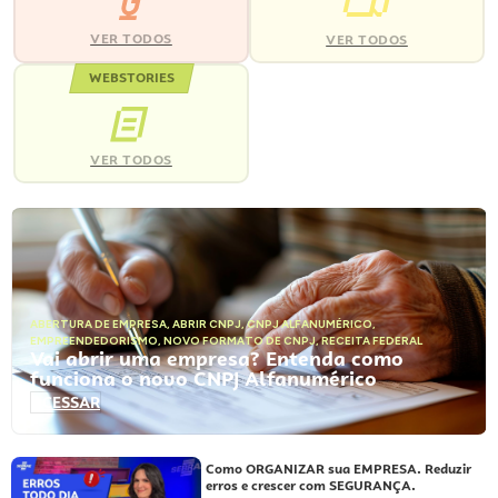
VER TODOS
VER TODOS
WEBSTORIES
VER TODOS
ABERTURA DE EMPRESA
,
ABRIR CNPJ
,
CNPJ ALFANUMÉRICO
,
EMPREENDEDORISMO
,
NOVO FORMATO DE CNPJ
,
RECEITA FEDERAL
Vai abrir uma empresa? Entenda como
funciona o novo CNPJ Alfanumérico
ACESSAR
Como ORGANIZAR sua EMPRESA. Reduzir
erros e crescer com SEGURANÇA.