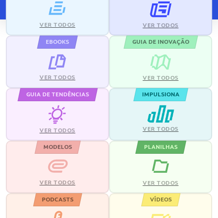
VER TODOS
VER TODOS
EBOOKS
GUIA DE INOVAÇÃO
VER TODOS
VER TODOS
GUIA DE TENDÊNCIAS
IMPULSIONA
VER TODOS
VER TODOS
MODELOS
PLANILHAS
VER TODOS
VER TODOS
PODCASTS
VÍDEOS