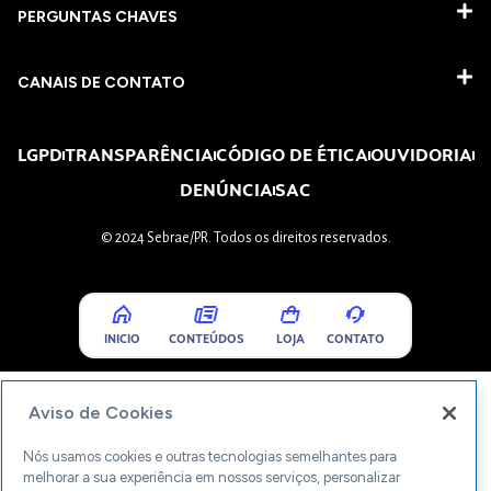
PERGUNTAS CHAVES​
CANAIS DE CONTATO
LGPD
TRANSPARÊNCIA
CÓDIGO DE ÉTICA
OUVIDORIA
DENÚNCIA
SAC
© 2024 Sebrae/PR. Todos os direitos reservados.
INICIO
CONTEÚDOS
LOJA
CONTATO
Aviso de Cookies
Nós usamos cookies e outras tecnologias semelhantes para
melhorar a sua experiência em nossos serviços, personalizar