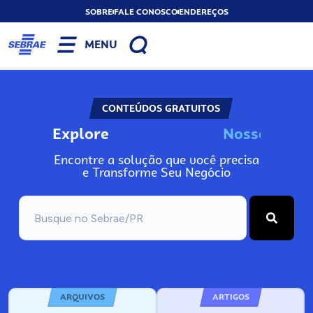
SOBRE
FALE CONOSCO
ENDEREÇOS
MENU
CONTEÚDOS GRATUITOS
Explore
N
o
s
s
o
s
I
n
f
o
Encontre a solução que você precisa
e Transforme Seu Negócio
ARQUIVOS
ARTIGOS