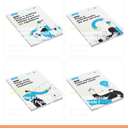
GESTÃO FINANCEIRA
Faça a análise
GESTÃO FINANCEIRA
financeira e atinja o
Faça a precificação do
ponto de equilíbrio |
seu serviço | Prompts
Prompts ChatGPT
ChatGPT
ACESSAR
ACESSAR
NEGÓCIOS
,
PROCESSOS
EMPRESARIAIS
NEGÓCIOS
,
VENDAS
Faça uma proposta
Faça ações para
comercial | Prompts
vender mais |
ChatGPT
Prompts ChatGPT
ACESSAR
ACESSAR