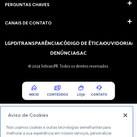
PERGUNTAS CHAVES​
CANAIS DE CONTATO
LGPD
TRANSPARÊNCIA
CÓDIGO DE ÉTICA
OUVIDORIA
DENÚNCIA
SAC
© 2024 Sebrae/PR. Todos os direitos reservados.
INICIO
CONTEÚDOS
LOJA
CONTATO
Aviso de Cookies
Nós usamos cookies e outras tecnologias semelhantes para
melhorar a sua experiência em nossos serviços, personalizar