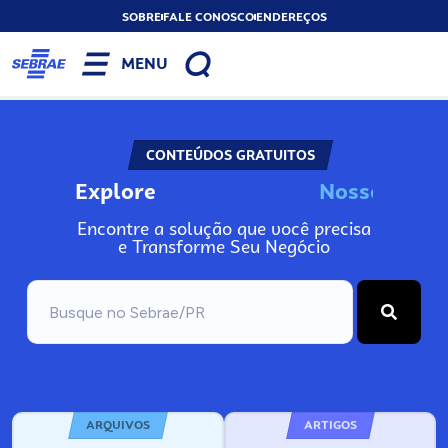
SOBRE
FALE CONOSCO
ENDEREÇOS
MENU
CONTEÚDOS GRATUITOS
Explore
N
o
s
s
o
s
I
n
f
o
Encontre a solução que você precisa
e Transforme Seu Negócio
ARQUIVOS
ARTIGOS