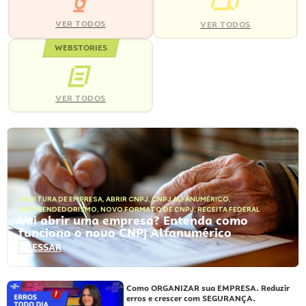
VER TODOS
VER TODOS
WEBSTORIES
VER TODOS
ABERTURA DE EMPRESA
,
ABRIR CNPJ
,
CNPJ ALFANUMÉRICO
,
EMPREENDEDORISMO
,
NOVO FORMATO DE CNPJ
,
RECEITA FEDERAL
Vai abrir uma empresa? Entenda como
funciona o novo CNPJ Alfanumérico
ACESSAR
Como ORGANIZAR sua EMPRESA. Reduzir
erros e crescer com SEGURANÇA.