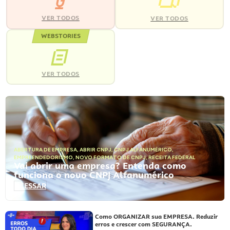
VER TODOS
VER TODOS
WEBSTORIES
VER TODOS
ABERTURA DE EMPRESA
,
ABRIR CNPJ
,
CNPJ ALFANUMÉRICO
,
EMPREENDEDORISMO
,
NOVO FORMATO DE CNPJ
,
RECEITA FEDERAL
Vai abrir uma empresa? Entenda como
funciona o novo CNPJ Alfanumérico
ACESSAR
Como ORGANIZAR sua EMPRESA. Reduzir
erros e crescer com SEGURANÇA.