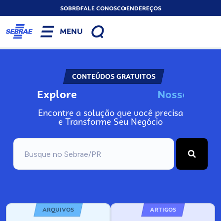
SOBRE
FALE CONOSCO
ENDEREÇOS
MENU
CONTEÚDOS GRATUITOS
Explore
N
o
s
s
o
s
A
Encontre a solução que você precisa
e Transforme Seu Negócio
ARQUIVOS
ARTIGOS