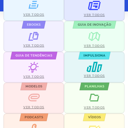
VER TODOS
VER TODOS
EBOOKS
GUIA DE INOVAÇÃO
VER TODOS
VER TODOS
GUIA DE TENDÊNCIAS
IMPULSIONA
VER TODOS
VER TODOS
MODELOS
PLANILHAS
VER TODOS
VER TODOS
PODCASTS
VÍDEOS