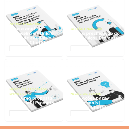
GESTÃO FINANCEIRA
Faça a análise
GESTÃO FINANCEIRA
financeira e atinja o
Faça a precificação do
ponto de equilíbrio |
seu serviço | Prompts
Prompts ChatGPT
ChatGPT
ACESSAR
ACESSAR
NEGÓCIOS
,
PROCESSOS
EMPRESARIAIS
NEGÓCIOS
,
VENDAS
Faça uma proposta
Faça ações para
comercial | Prompts
vender mais |
ChatGPT
Prompts ChatGPT
ACESSAR
ACESSAR