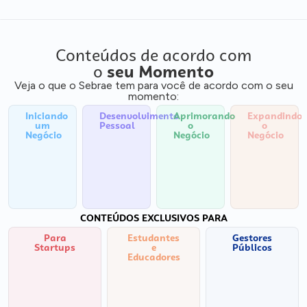
Conteúdos de acordo com
o
seu Momento
Veja o que o Sebrae tem para você de acordo com o seu
momento:
Iniciando
Desenvolvimento
Aprimorando
Expandindo
um
Pessoal
o
o
Negócio
Negócio
Negócio
CONTEÚDOS EXCLUSIVOS PARA
Para
Estudantes
Gestores
Startups
e
Públicos
Educadores