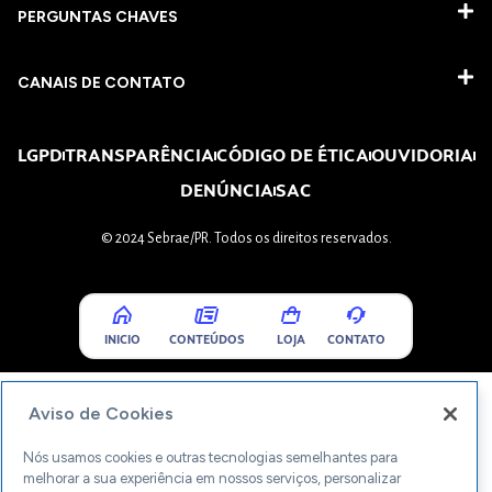
PERGUNTAS CHAVES​
CANAIS DE CONTATO
LGPD
TRANSPARÊNCIA
CÓDIGO DE ÉTICA
OUVIDORIA
DENÚNCIA
SAC
© 2024 Sebrae/PR. Todos os direitos reservados.
INICIO
CONTEÚDOS
LOJA
CONTATO
Aviso de Cookies
Nós usamos cookies e outras tecnologias semelhantes para
melhorar a sua experiência em nossos serviços, personalizar