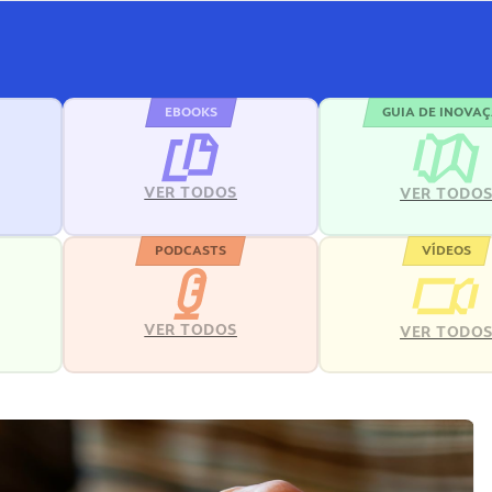
EBOOKS
GUIA DE INOVA
VER TODOS
VER TODO
PODCASTS
VÍDEOS
VER TODOS
VER TODO