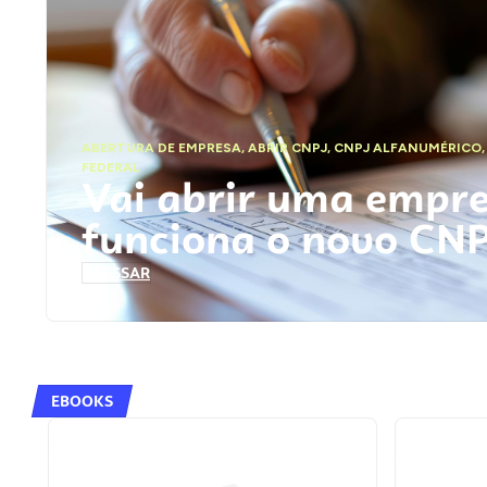
ABERTURA DE EMPRESA
,
ABRIR CNPJ
,
CNPJ ALFANUMÉRICO
FEDERAL
Vai abrir uma empr
funciona o novo CN
ACESSAR
EBOOKS