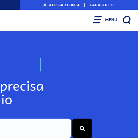
ACESSAR CONTA
|
CADASTRE-SE
MENU
N
o
s
s
o
s
A
r
precisa
io