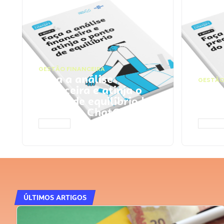
GESTÃO FINANCEIRA
Faça a análise
GESTÃO
financeira e atinja o
Faça
ponto de equilíbrio |
seu 
Prompts ChatGPT
Cha
ACESSAR
ACESS
ÚLTIMOS ARTIGOS