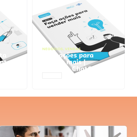
NEGÓCIOS
,
VENDAS
ta
Faça ações para
pts
vender mais |
Prompts ChatGPT
ACESSAR