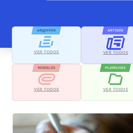
ARQUIVOS
ARTIGOS
VER TODOS
VER TODOS
MODELOS
PLANILHAS
VER TODOS
VER TODOS