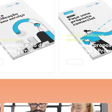
NEGÓCIOS
,
PROCESSOS
 FINANCEIRA
EMPRESARIAIS
 a precificação do
Faça uma propos
serviço | Prompts
comercial | Prom
tGPT
ChatGPT
AR
ACESSAR