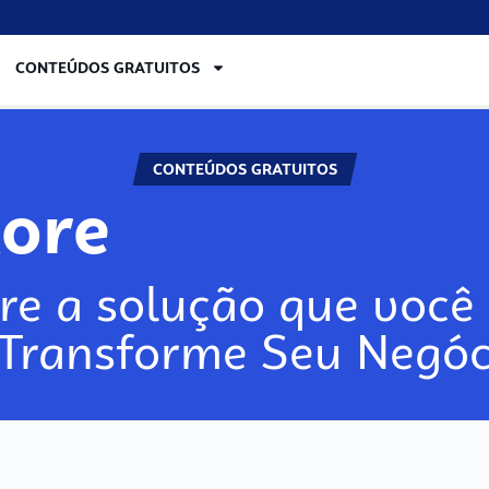
CONTEÚDOS GRATUITOS
CONTEÚDOS GRATUITOS
lore
re a solução que você 
 Transforme Seu Negóc