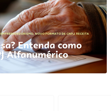
,
EMPREENDEDORISMO
,
NOVO FORMATO DE CNPJ
,
RECEITA
esa? Entenda como
PJ Alfanumérico