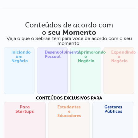
Conteúdos de acordo com
o
seu Momento
Veja o que o Sebrae tem para você de acordo com o seu
momento:
Iniciando
Desenvolvimento
Aprimorando
Expandindo
um
Pessoal
o
o
Negócio
Negócio
Negócio
CONTEÚDOS EXCLUSIVOS PARA
Para
Estudantes
Gestores
Startups
e
Públicos
Educadores