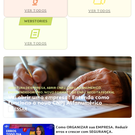
VER TODOS
VER TODOS
WEBSTORIES
VER TODOS
ABERTURA DE EMPRESA
,
ABRIR CNPJ
,
CNPJ ALFANUMÉRICO
,
EMPREENDEDORISMO
,
NOVO FORMATO DE CNPJ
,
RECEITA FEDERAL
Vai abrir uma empresa? Entenda como
funciona o novo CNPJ Alfanumérico
ACESSAR
Como ORGANIZAR sua EMPRESA. Reduzir
erros e crescer com SEGURANÇA.