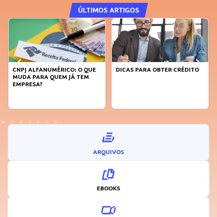
ÚLTIMOS ARTIGOS
PJ ALFANUMÉRICO: O QUE
DICAS PARA OBTER CRÉDITO
FAÇA A
DA PARA QUEM JÁ TEM
SUSTEN
PRESA?
INOVA
ARQUIVOS
EBOOKS