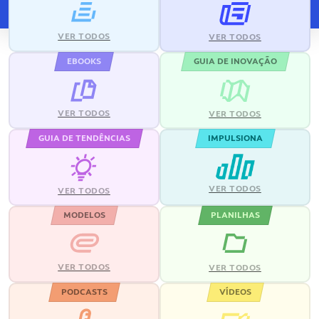
VER TODOS
VER TODOS
EBOOKS
GUIA DE INOVAÇÃO
VER TODOS
VER TODOS
GUIA DE TENDÊNCIAS
IMPULSIONA
VER TODOS
VER TODOS
MODELOS
PLANILHAS
VER TODOS
VER TODOS
PODCASTS
VÍDEOS