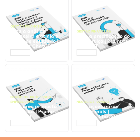
GESTÃO FINANCEIRA
Faça a análise
GESTÃO FINANCEIRA
financeira e atinja o
Faça a precificação do
ponto de equilíbrio |
seu serviço | Prompts
Prompts ChatGPT
ChatGPT
ACESSAR
ACESSAR
NEGÓCIOS
,
PROCESSOS
EMPRESARIAIS
NEGÓCIOS
,
VENDAS
Faça uma proposta
Faça ações para
comercial | Prompts
vender mais |
ChatGPT
Prompts ChatGPT
ACESSAR
ACESSAR