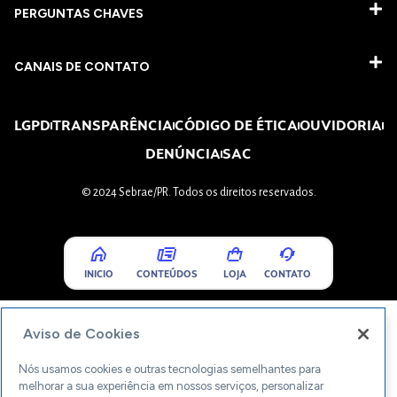
PERGUNTAS CHAVES​
CANAIS DE CONTATO
LGPD
TRANSPARÊNCIA
CÓDIGO DE ÉTICA
OUVIDORIA
DENÚNCIA
SAC
© 2024 Sebrae/PR. Todos os direitos reservados.
INICIO
CONTEÚDOS
LOJA
CONTATO
Aviso de Cookies
Nós usamos cookies e outras tecnologias semelhantes para
melhorar a sua experiência em nossos serviços, personalizar