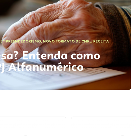
,
EMPREENDEDORISMO
,
NOVO FORMATO DE CNPJ
,
RECEITA
esa? Entenda como
PJ Alfanumérico