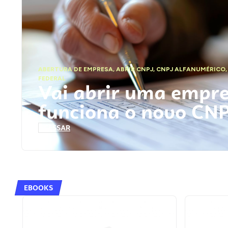
ABERTURA DE EMPRESA
,
ABRIR CNPJ
,
CNPJ ALFANUMÉRICO
FEDERAL
Vai abrir uma empr
funciona o novo CN
ACESSAR
EBOOKS