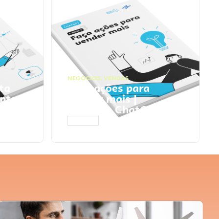
NEGÓCIOS
,
VENDAS
ta
Faça ações para
pts
vender mais |
Prompts ChatGPT
ACESSAR