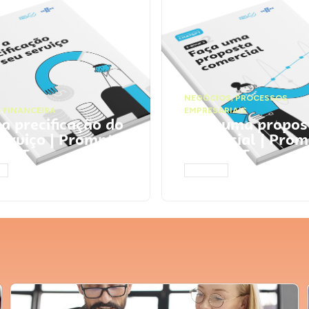
NEGÓCIOS
,
PROCESSOS
 FINANCEIRA
EMPRESARIAIS
 a precificação do
Faça uma propos
serviço | Prompts
comercial | Prom
tGPT
ChatGPT
AR
ACESSAR