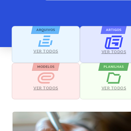
ARQUIVOS
ARTIGOS
VER TODOS
VER TODOS
MODELOS
PLANILHAS
VER TODOS
VER TODOS