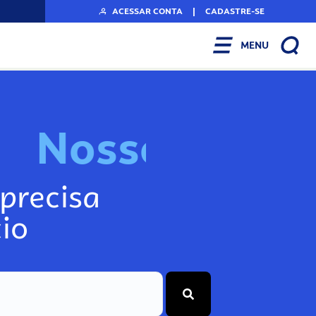
ACESSAR CONTA
|
CADASTRE-SE
MENU
N
o
s
s
o
s
I
n
f
o
g
precisa
io