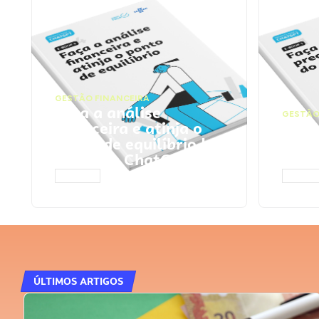
GESTÃO FINANCEIRA
Faça a análise
GESTÃO
financeira e atinja o
Faça
ponto de equilíbrio |
seu 
Prompts ChatGPT
Cha
ACESSAR
ACESS
ÚLTIMOS ARTIGOS