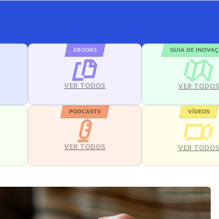
EBOOKS
GUIA DE INOVA
VER TODOS
VER TODO
PODCASTS
VÍDEOS
VER TODOS
VER TODO