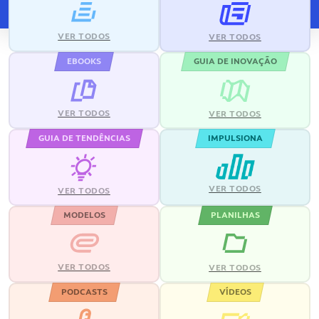
VER TODOS
VER TODOS
EBOOKS
GUIA DE INOVAÇÃO
VER TODOS
VER TODOS
GUIA DE TENDÊNCIAS
IMPULSIONA
VER TODOS
VER TODOS
MODELOS
PLANILHAS
VER TODOS
VER TODOS
PODCASTS
VÍDEOS