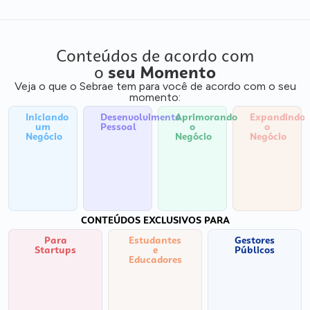
Conteúdos de acordo com
o
seu Momento
Veja o que o Sebrae tem para você de acordo com o seu
momento:
Iniciando
Desenvolvimento
Aprimorando
Expandindo
um
Pessoal
o
o
Negócio
Negócio
Negócio
CONTEÚDOS EXCLUSIVOS PARA
Para
Estudantes
Gestores
Startups
e
Públicos
Educadores