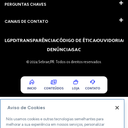
PERGUNTAS CHAVES​
CANAIS DE CONTATO
LGPD
TRANSPARÊNCIA
CÓDIGO DE ÉTICA
OUVIDORIA
DENÚNCIA
SAC
© 2024 Sebrae/PR. Todos os direitos reservados.
INICIO
CONTEÚDOS
LOJA
CONTATO
Aviso de Cookies
Nós usamos cookies e outras tecnologias semelhantes para
melhorar a sua experiência em nossos serviços, personalizar