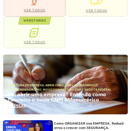
VER TODOS
VER TODOS
WEBSTORIES
VER TODOS
ABERTURA DE EMPRESA
,
ABRIR CNPJ
,
CNPJ ALFANUMÉRICO
,
EMPREENDEDORISMO
,
NOVO FORMATO DE CNPJ
,
RECEITA FEDERAL
Vai abrir uma empresa? Entenda como
funciona o novo CNPJ Alfanumérico
ACESSAR
Como ORGANIZAR sua EMPRESA. Reduzir
erros e crescer com SEGURANÇA.