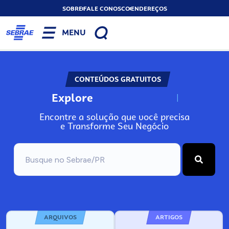
SOBRE
FALE CONOSCO
ENDEREÇOS
MENU
CONTEÚDOS GRATUITOS
Explore
N
o
s
s
o
s
A
Encontre a solução que você precisa
e Transforme Seu Negócio
ARQUIVOS
ARTIGOS