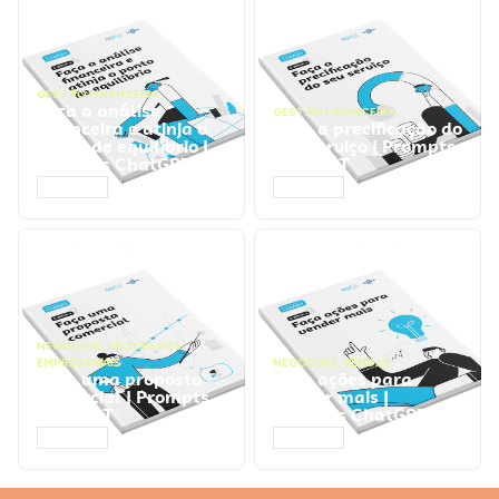
GESTÃO FINANCEIRA
Faça a análise
GESTÃO FINANCEIRA
financeira e atinja o
Faça a precificação do
ponto de equilíbrio |
seu serviço | Prompts
Prompts ChatGPT
ChatGPT
ACESSAR
ACESSAR
NEGÓCIOS
,
PROCESSOS
EMPRESARIAIS
NEGÓCIOS
,
VENDAS
Faça uma proposta
Faça ações para
comercial | Prompts
vender mais |
ChatGPT
Prompts ChatGPT
ACESSAR
ACESSAR