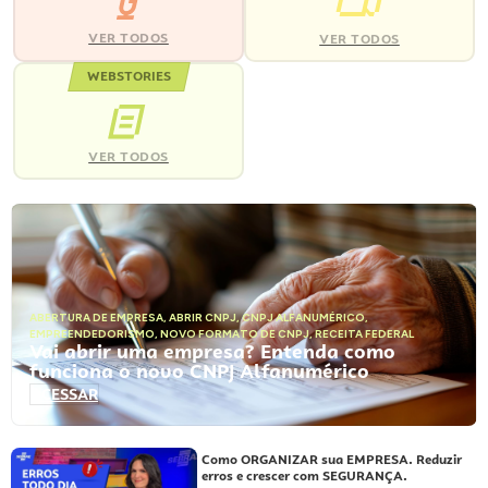
VER TODOS
VER TODOS
WEBSTORIES
VER TODOS
ABERTURA DE EMPRESA
,
ABRIR CNPJ
,
CNPJ ALFANUMÉRICO
,
EMPREENDEDORISMO
,
NOVO FORMATO DE CNPJ
,
RECEITA FEDERAL
Vai abrir uma empresa? Entenda como
funciona o novo CNPJ Alfanumérico
ACESSAR
Como ORGANIZAR sua EMPRESA. Reduzir
erros e crescer com SEGURANÇA.