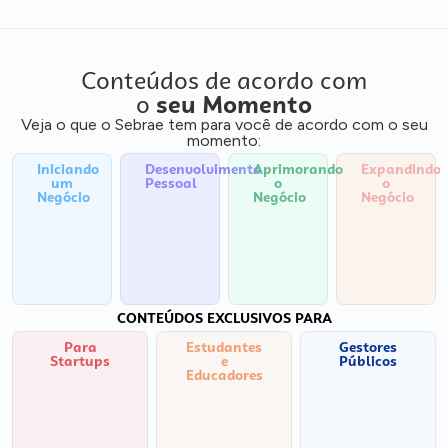
Conteúdos de acordo com
o
seu Momento
Veja o que o Sebrae tem para você de acordo com o seu
momento:
Iniciando
Desenvolvimento
Aprimorando
Expandindo
um
Pessoal
o
o
Negócio
Negócio
Negócio
CONTEÚDOS EXCLUSIVOS PARA
Para
Estudantes
Gestores
Startups
e
Públicos
Educadores