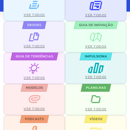
VER TODOS
VER TODOS
EBOOKS
GUIA DE INOVAÇÃO
VER TODOS
VER TODOS
GUIA DE TENDÊNCIAS
IMPULSIONA
VER TODOS
VER TODOS
MODELOS
PLANILHAS
VER TODOS
VER TODOS
PODCASTS
VÍDEOS