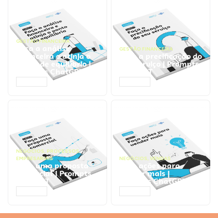
GESTÃO FINANCEIRA
Faça a análise
GESTÃO FINANCEIRA
financeira e atinja o
Faça a precificação do
ponto de equilíbrio |
seu serviço | Prompts
Prompts ChatGPT
ChatGPT
ACESSAR
ACESSAR
NEGÓCIOS
,
PROCESSOS
EMPRESARIAIS
NEGÓCIOS
,
VENDAS
Faça uma proposta
Faça ações para
comercial | Prompts
vender mais |
ChatGPT
Prompts ChatGPT
ACESSAR
ACESSAR