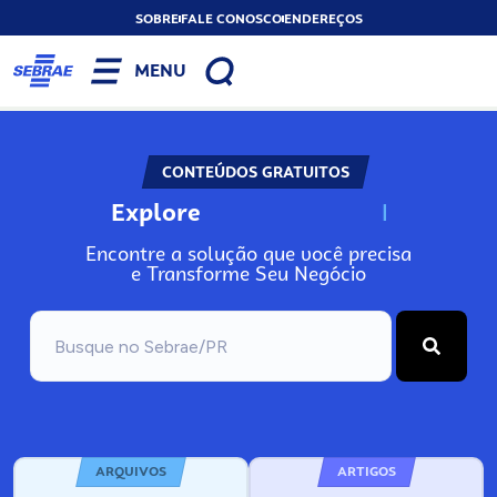
SOBRE
FALE CONOSCO
ENDEREÇOS
MENU
CONTEÚDOS GRATUITOS
Explore
N
o
s
s
o
s
A
Encontre a solução que você precisa
e Transforme Seu Negócio
ARQUIVOS
ARTIGOS