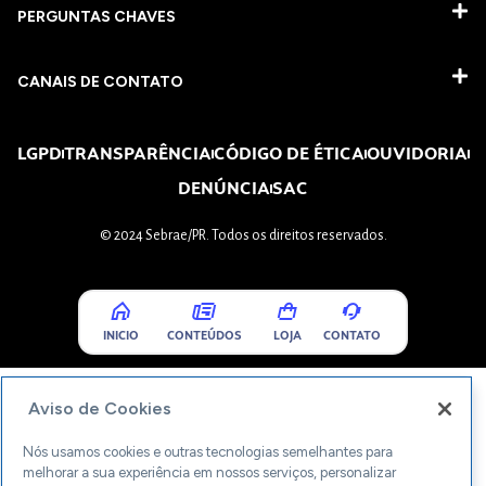
PERGUNTAS CHAVES​
CANAIS DE CONTATO
LGPD
TRANSPARÊNCIA
CÓDIGO DE ÉTICA
OUVIDORIA
DENÚNCIA
SAC
© 2024 Sebrae/PR. Todos os direitos reservados.
INICIO
CONTEÚDOS
LOJA
CONTATO
Aviso de Cookies
Nós usamos cookies e outras tecnologias semelhantes para
melhorar a sua experiência em nossos serviços, personalizar