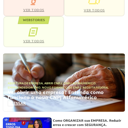
VER TODOS
VER TODOS
WEBSTORIES
VER TODOS
ABERTURA DE EMPRESA
,
ABRIR CNPJ
,
CNPJ ALFANUMÉRICO
,
EMPREENDEDORISMO
,
NOVO FORMATO DE CNPJ
,
RECEITA FEDERAL
Vai abrir uma empresa? Entenda como
funciona o novo CNPJ Alfanumérico
ACESSAR
Como ORGANIZAR sua EMPRESA. Reduzir
erros e crescer com SEGURANÇA.