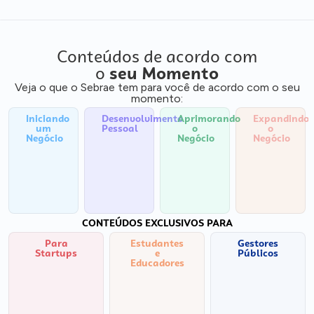
Conteúdos de acordo com
o
seu Momento
Veja o que o Sebrae tem para você de acordo com o seu
momento:
Iniciando
Desenvolvimento
Aprimorando
Expandindo
um
Pessoal
o
o
Negócio
Negócio
Negócio
CONTEÚDOS EXCLUSIVOS PARA
Para
Estudantes
Gestores
Startups
e
Públicos
Educadores