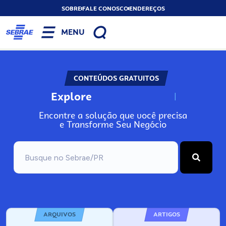
SOBRE
FALE CONOSCO
ENDEREÇOS
MENU
CONTEÚDOS GRATUITOS
Explore
N
o
s
s
o
s
A
Encontre a solução que você precisa
e Transforme Seu Negócio
ARQUIVOS
ARTIGOS