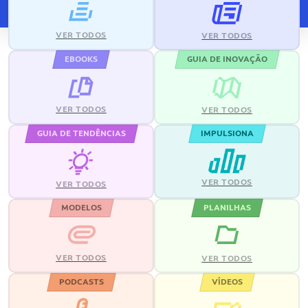
VER TODOS
VER TODOS
EBOOKS
GUIA DE INOVAÇÃO
VER TODOS
VER TODOS
GUIA DE TENDÊNCIAS
IMPULSIONA
VER TODOS
VER TODOS
MODELOS
PLANILHAS
VER TODOS
VER TODOS
PODCASTS
VÍDEOS