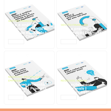
GESTÃO FINANCEIRA
Faça a análise
GESTÃO FINANCEIRA
financeira e atinja o
Faça a precificação do
ponto de equilíbrio |
seu serviço | Prompts
Prompts ChatGPT
ChatGPT
ACESSAR
ACESSAR
NEGÓCIOS
,
PROCESSOS
EMPRESARIAIS
NEGÓCIOS
,
VENDAS
Faça uma proposta
Faça ações para
comercial | Prompts
vender mais |
ChatGPT
Prompts ChatGPT
ACESSAR
ACESSAR