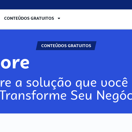
CONTEÚDOS GRATUITOS
CONTEÚDOS GRATUITOS
lore
re a solução que você 
 Transforme Seu Negóc