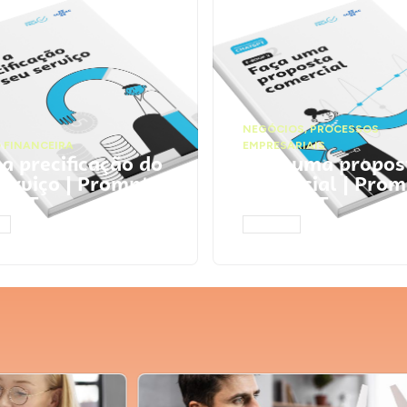
NEGÓCIOS
,
PROCESSOS
 FINANCEIRA
EMPRESARIAIS
 a precificação do
Faça uma propos
serviço | Prompts
comercial | Prom
tGPT
ChatGPT
AR
ACESSAR