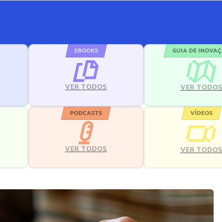
EBOOKS
GUIA DE INOVA
VER TODOS
VER TODO
PODCASTS
VÍDEOS
VER TODOS
VER TODO