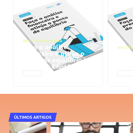
GESTÃO FINANCEIRA
Faça a análise
GESTÃO
financeira e atinja o
Faça
ponto de equilíbrio |
seu 
Prompts ChatGPT
Cha
ACESSAR
ACESS
ÚLTIMOS ARTIGOS