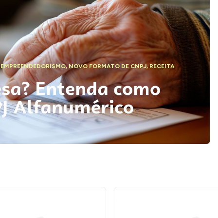
,
EMPREENDEDORISMO
,
NOVO FORMATO DE CNPJ
,
RECEITA
esa? Entenda como
PJ Alfanumérico