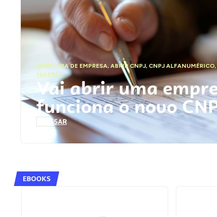
ABERTURA DE EMPRESA
,
ABRIR CNPJ
,
CNPJ ALFANUMÉRICO
FEDERAL
Vai abrir uma empr
funciona o novo CN
ACESSAR
EBOOKS