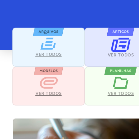
ARQUIVOS
ARTIGOS
VER TODOS
VER TODOS
MODELOS
PLANILHAS
VER TODOS
VER TODOS