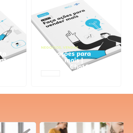
NEGÓCIOS
,
VENDAS
ta
Faça ações para
pts
vender mais |
Prompts ChatGPT
ACESSAR