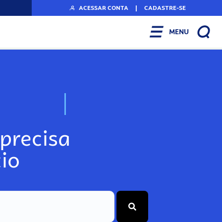
ACESSAR CONTA
|
CADASTRE-SE
MENU
N
o
s
s
o
s
A
r
precisa
io