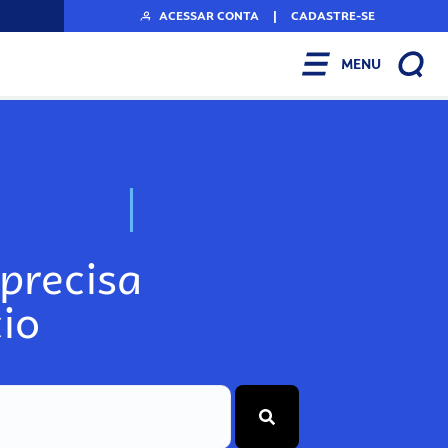
ACESSAR CONTA
|
CADASTRE-SE
MENU
N
o
s
s
o
s
A
r
precisa
io