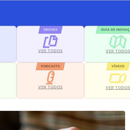
EBOOKS
GUIA DE INOVA
VER TODOS
VER TODO
PODCASTS
VÍDEOS
VER TODOS
VER TODO