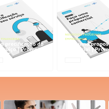
NEGÓCIOS
,
PROCESSOS
 FINANCEIRA
EMPRESARIAIS
 a precificação do
Faça uma propos
serviço | Prompts
comercial | Prom
tGPT
ChatGPT
AR
ACESSAR