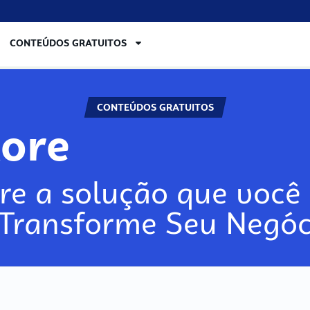
CONTEÚDOS GRATUITOS
CONTEÚDOS GRATUITOS
lore
re a solução que você 
 Transforme Seu Negóc