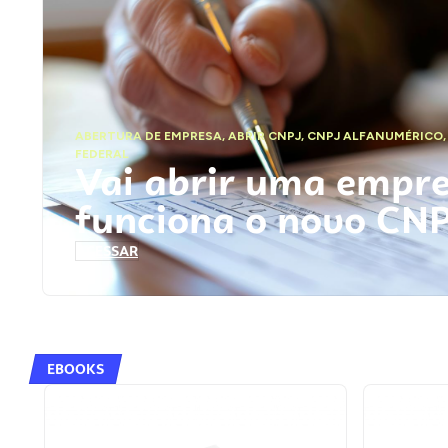
ABERTURA DE EMPRESA
,
ABRIR CNPJ
,
CNPJ ALFANUMÉRICO
FEDERAL
Vai abrir uma empr
funciona o novo CN
ACESSAR
EBOOKS