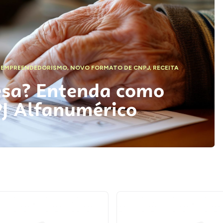
,
EMPREENDEDORISMO
,
NOVO FORMATO DE CNPJ
,
RECEITA
esa? Entenda como
PJ Alfanumérico