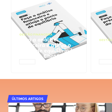
GESTÃO FINANCEIRA
Faça a análise
GESTÃO
financeira e atinja o
Faça
ponto de equilíbrio |
seu 
Prompts ChatGPT
Cha
ACESSAR
ACESS
ÚLTIMOS ARTIGOS