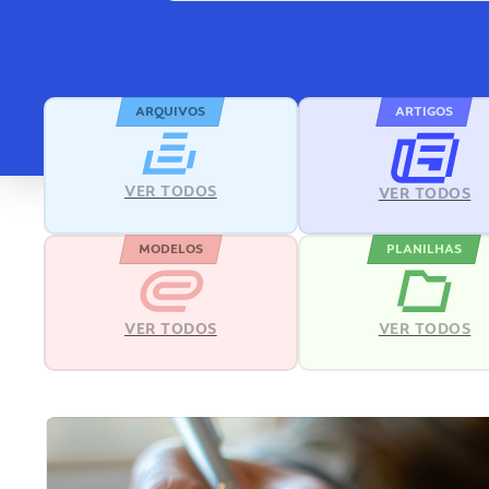
ARQUIVOS
ARTIGOS
VER TODOS
VER TODOS
MODELOS
PLANILHAS
VER TODOS
VER TODOS