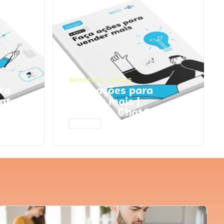
NEGÓCIOS
,
VENDAS
ta
Faça ações para
pts
vender mais |
Prompts ChatGPT
ACESSAR