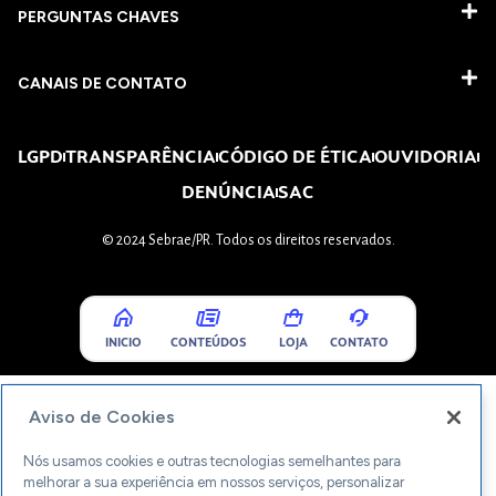
PERGUNTAS CHAVES​
CANAIS DE CONTATO
LGPD
TRANSPARÊNCIA
CÓDIGO DE ÉTICA
OUVIDORIA
DENÚNCIA
SAC
© 2024 Sebrae/PR. Todos os direitos reservados.
INICIO
CONTEÚDOS
LOJA
CONTATO
Aviso de Cookies
Nós usamos cookies e outras tecnologias semelhantes para
melhorar a sua experiência em nossos serviços, personalizar