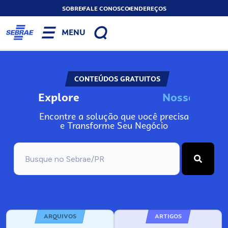
SOBRE
FALE CONOSCO
ENDEREÇOS
MENU
CONTEÚDOS GRATUITOS
Explore
N
o
s
s
o
s
I
n
f
Encontre a solução que você precisa
e Transforme Seu Negócio
ARQUIVOS
ARTIGOS