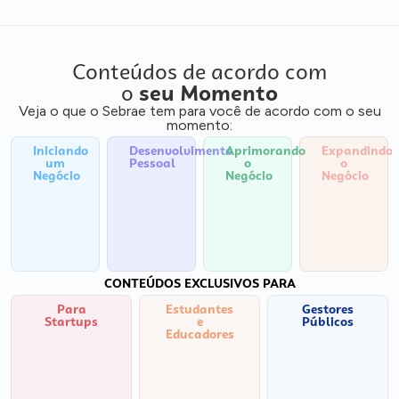
Conteúdos de acordo com
o
seu Momento
Veja o que o Sebrae tem para você de acordo com o seu
momento:
Iniciando
Desenvolvimento
Aprimorando
Expandindo
um
Pessoal
o
o
Negócio
Negócio
Negócio
CONTEÚDOS EXCLUSIVOS PARA
Para
Estudantes
Gestores
Startups
e
Públicos
Educadores