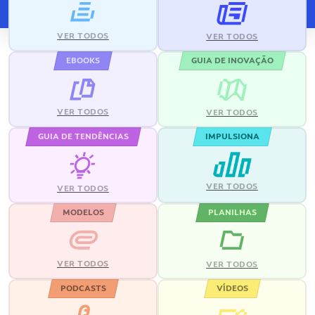
VER TODOS
VER TODOS
EBOOKS
GUIA DE INOVAÇÃO
VER TODOS
VER TODOS
GUIA DE TENDÊNCIAS
IMPULSIONA
VER TODOS
VER TODOS
MODELOS
PLANILHAS
VER TODOS
VER TODOS
PODCASTS
VÍDEOS