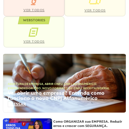
VER TODOS
VER TODOS
WEBSTORIES
VER TODOS
ABERTURA DE EMPRESA
,
ABRIR CNPJ
,
CNPJ ALFANUMÉRICO
,
EMPREENDEDORISMO
,
NOVO FORMATO DE CNPJ
,
RECEITA FEDERAL
Vai abrir uma empresa? Entenda como
funciona o novo CNPJ Alfanumérico
ACESSAR
Como ORGANIZAR sua EMPRESA. Reduzir
erros e crescer com SEGURANÇA.