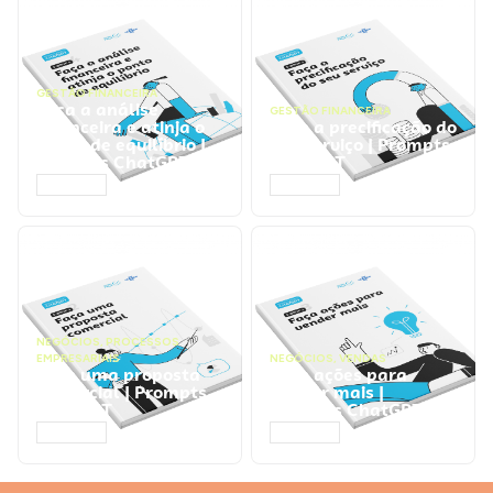
GESTÃO FINANCEIRA
Faça a análise
GESTÃO FINANCEIRA
financeira e atinja o
Faça a precificação do
ponto de equilíbrio |
seu serviço | Prompts
Prompts ChatGPT
ChatGPT
ACESSAR
ACESSAR
NEGÓCIOS
,
PROCESSOS
EMPRESARIAIS
NEGÓCIOS
,
VENDAS
Faça uma proposta
Faça ações para
comercial | Prompts
vender mais |
ChatGPT
Prompts ChatGPT
ACESSAR
ACESSAR