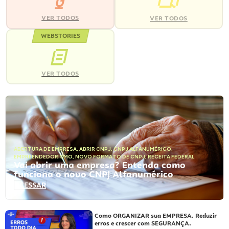
VER TODOS
VER TODOS
WEBSTORIES
VER TODOS
ABERTURA DE EMPRESA
,
ABRIR CNPJ
,
CNPJ ALFANUMÉRICO
,
EMPREENDEDORISMO
,
NOVO FORMATO DE CNPJ
,
RECEITA FEDERAL
Vai abrir uma empresa? Entenda como
funciona o novo CNPJ Alfanumérico
ACESSAR
Como ORGANIZAR sua EMPRESA. Reduzir
erros e crescer com SEGURANÇA.