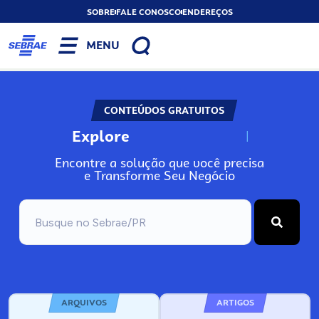
SOBRE
FALE CONOSCO
ENDEREÇOS
MENU
CONTEÚDOS GRATUITOS
Explore
N
o
s
s
o
s
A
Encontre a solução que você precisa
e Transforme Seu Negócio
ARQUIVOS
ARTIGOS