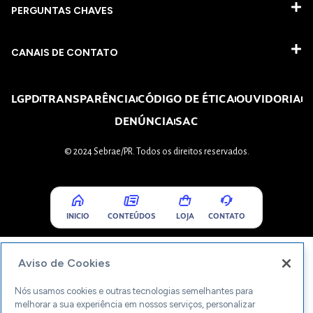
PERGUNTAS CHAVES​
CANAIS DE CONTATO
LGPD
TRANSPARÊNCIA
CÓDIGO DE ÉTICA
OUVIDORIA
DENÚNCIA
SAC
© 2024 Sebrae/PR. Todos os direitos reservados.
INICIO
CONTEÚDOS
LOJA
CONTATO
Aviso de Cookies
Nós usamos cookies e outras tecnologias semelhantes para
melhorar a sua experiência em nossos serviços, personalizar