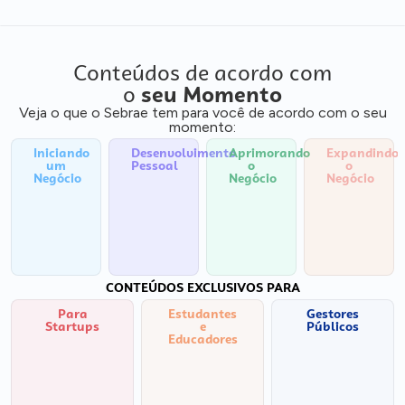
Conteúdos de acordo com
o
seu Momento
Veja o que o Sebrae tem para você de acordo com o seu
momento:
Iniciando
Desenvolvimento
Aprimorando
Expandindo
um
Pessoal
o
o
Negócio
Negócio
Negócio
CONTEÚDOS EXCLUSIVOS PARA
Para
Estudantes
Gestores
Startups
e
Públicos
Educadores