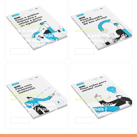
GESTÃO FINANCEIRA
Faça a análise
GESTÃO FINANCEIRA
financeira e atinja o
Faça a precificação do
ponto de equilíbrio |
seu serviço | Prompts
Prompts ChatGPT
ChatGPT
ACESSAR
ACESSAR
NEGÓCIOS
,
PROCESSOS
EMPRESARIAIS
NEGÓCIOS
,
VENDAS
Faça uma proposta
Faça ações para
comercial | Prompts
vender mais |
ChatGPT
Prompts ChatGPT
ACESSAR
ACESSAR