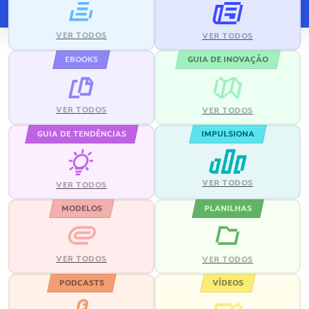
VER TODOS
VER TODOS
EBOOKS
GUIA DE INOVAÇÃO
VER TODOS
VER TODOS
GUIA DE TENDÊNCIAS
IMPULSIONA
VER TODOS
VER TODOS
MODELOS
PLANILHAS
VER TODOS
VER TODOS
PODCASTS
VÍDEOS