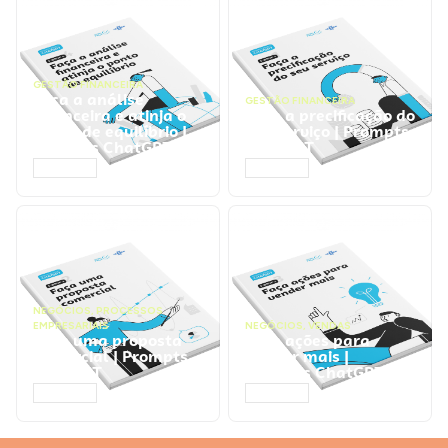
GESTÃO FINANCEIRA
Faça a análise
GESTÃO FINANCEIRA
financeira e atinja o
Faça a precificação do
ponto de equilíbrio |
seu serviço | Prompts
Prompts ChatGPT
ChatGPT
ACESSAR
ACESSAR
NEGÓCIOS
,
PROCESSOS
EMPRESARIAIS
NEGÓCIOS
,
VENDAS
Faça uma proposta
Faça ações para
comercial | Prompts
vender mais |
ChatGPT
Prompts ChatGPT
ACESSAR
ACESSAR