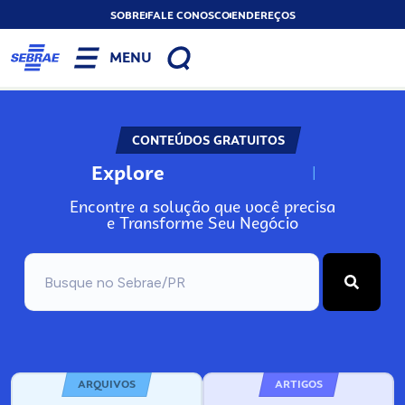
SOBRE
FALE CONOSCO
ENDEREÇOS
MENU
CONTEÚDOS GRATUITOS
Explore
N
o
s
s
o
s
A
Encontre a solução que você precisa
e Transforme Seu Negócio
ARQUIVOS
ARTIGOS