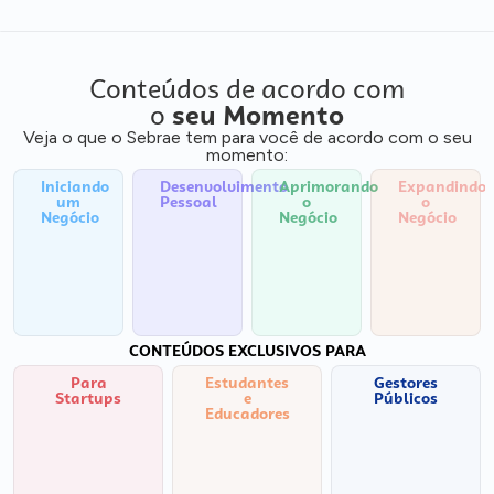
Conteúdos de acordo com
o
seu Momento
Veja o que o Sebrae tem para você de acordo com o seu
momento:
Iniciando
Desenvolvimento
Aprimorando
Expandindo
um
Pessoal
o
o
Negócio
Negócio
Negócio
CONTEÚDOS EXCLUSIVOS PARA
Para
Estudantes
Gestores
Startups
e
Públicos
Educadores