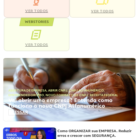
VER TODOS
VER TODOS
WEBSTORIES
VER TODOS
ABERTURA DE EMPRESA
,
ABRIR CNPJ
,
CNPJ ALFANUMÉRICO
,
EMPREENDEDORISMO
,
NOVO FORMATO DE CNPJ
,
RECEITA FEDERAL
Vai abrir uma empresa? Entenda como
funciona o novo CNPJ Alfanumérico
ACESSAR
Como ORGANIZAR sua EMPRESA. Reduzir
erros e crescer com SEGURANÇA.