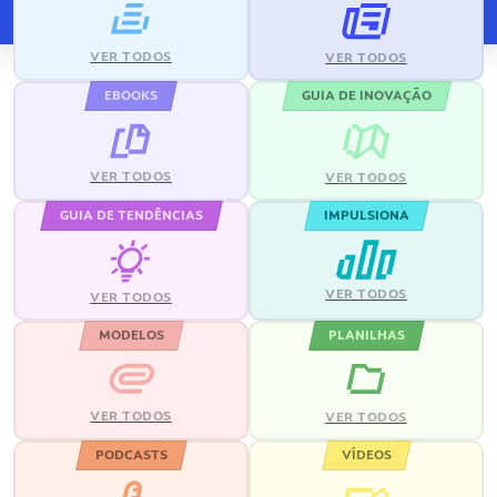
VER TODOS
VER TODOS
EBOOKS
GUIA DE INOVAÇÃO
VER TODOS
VER TODOS
GUIA DE TENDÊNCIAS
IMPULSIONA
VER TODOS
VER TODOS
MODELOS
PLANILHAS
VER TODOS
VER TODOS
PODCASTS
VÍDEOS