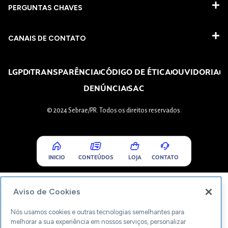
PERGUNTAS CHAVES​
CANAIS DE CONTATO
LGPD
TRANSPARÊNCIA
CÓDIGO DE ÉTICA
OUVIDORIA
DENÚNCIA
SAC
© 2024 Sebrae/PR. Todos os direitos reservados.
INICIO
CONTEÚDOS
LOJA
CONTATO
Aviso de Cookies
Nós usamos cookies e outras tecnologias semelhantes para
melhorar a sua experiência em nossos serviços, personalizar