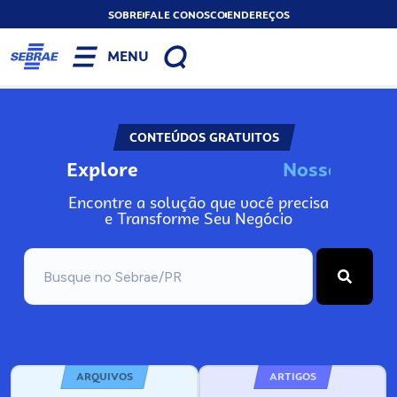
SOBRE
FALE CONOSCO
ENDEREÇOS
MENU
CONTEÚDOS GRATUITOS
Explore
N
o
s
s
o
s
I
n
f
o
Encontre a solução que você precisa
e Transforme Seu Negócio
ARQUIVOS
ARTIGOS