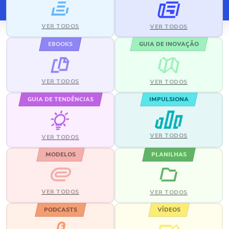
VER TODOS
VER TODOS
EBOOKS
GUIA DE INOVAÇÃO
VER TODOS
VER TODOS
GUIA DE TENDÊNCIAS
IMPULSIONA
VER TODOS
VER TODOS
MODELOS
PLANILHAS
VER TODOS
VER TODOS
PODCASTS
VÍDEOS