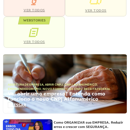
VER TODOS
VER TODOS
WEBSTORIES
VER TODOS
ABERTURA DE EMPRESA
,
ABRIR CNPJ
,
CNPJ ALFANUMÉRICO
,
EMPREENDEDORISMO
,
NOVO FORMATO DE CNPJ
,
RECEITA FEDERAL
Vai abrir uma empresa? Entenda como
funciona o novo CNPJ Alfanumérico
ACESSAR
Como ORGANIZAR sua EMPRESA. Reduzir
erros e crescer com SEGURANÇA.