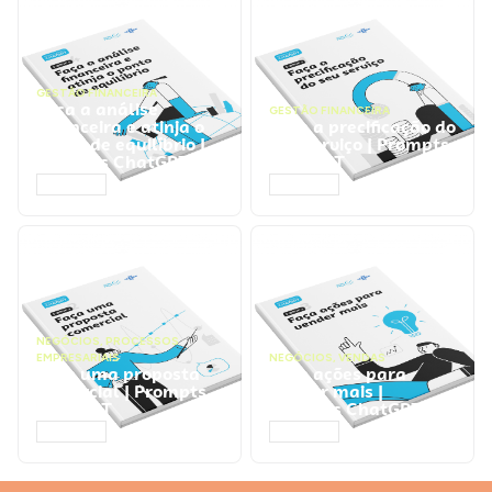
GESTÃO FINANCEIRA
Faça a análise
GESTÃO FINANCEIRA
financeira e atinja o
Faça a precificação do
ponto de equilíbrio |
seu serviço | Prompts
Prompts ChatGPT
ChatGPT
ACESSAR
ACESSAR
NEGÓCIOS
,
PROCESSOS
EMPRESARIAIS
NEGÓCIOS
,
VENDAS
Faça uma proposta
Faça ações para
comercial | Prompts
vender mais |
ChatGPT
Prompts ChatGPT
ACESSAR
ACESSAR