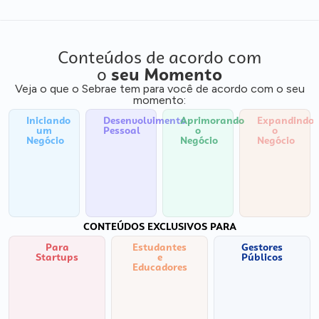
Conteúdos de acordo com
o
seu Momento
Veja o que o Sebrae tem para você de acordo com o seu
momento:
Iniciando
Desenvolvimento
Aprimorando
Expandindo
um
Pessoal
o
o
Negócio
Negócio
Negócio
CONTEÚDOS EXCLUSIVOS PARA
Para
Estudantes
Gestores
Startups
e
Públicos
Educadores