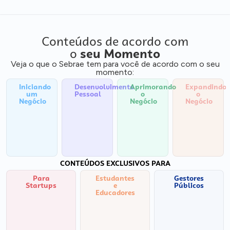
Conteúdos de acordo com
o
seu Momento
Veja o que o Sebrae tem para você de acordo com o seu
momento:
Iniciando
Desenvolvimento
Aprimorando
Expandindo
um
Pessoal
o
o
Negócio
Negócio
Negócio
CONTEÚDOS EXCLUSIVOS PARA
Para
Estudantes
Gestores
Startups
e
Públicos
Educadores