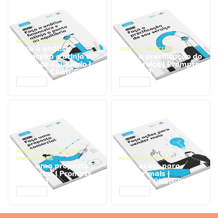
GESTÃO FINANCEIRA
Faça a análise
GESTÃO FINANCEIRA
financeira e atinja o
Faça a precificação do
ponto de equilíbrio |
seu serviço | Prompts
Prompts ChatGPT
ChatGPT
ACESSAR
ACESSAR
NEGÓCIOS
,
PROCESSOS
EMPRESARIAIS
NEGÓCIOS
,
VENDAS
Faça uma proposta
Faça ações para
comercial | Prompts
vender mais |
ChatGPT
Prompts ChatGPT
ACESSAR
ACESSAR