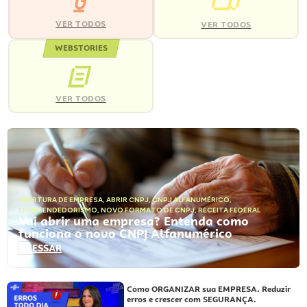
VER TODOS
VER TODOS
WEBSTORIES
VER TODOS
ABERTURA DE EMPRESA
,
ABRIR CNPJ
,
CNPJ ALFANUMÉRICO
,
EMPREENDEDORISMO
,
NOVO FORMATO DE CNPJ
,
RECEITA FEDERAL
Vai abrir uma empresa? Entenda como
funciona o novo CNPJ Alfanumérico
ACESSAR
Como ORGANIZAR sua EMPRESA. Reduzir
erros e crescer com SEGURANÇA.