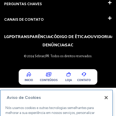
PERGUNTAS CHAVES​
CANAIS DE CONTATO
LGPD
TRANSPARÊNCIA
CÓDIGO DE ÉTICA
OUVIDORIA
DENÚNCIA
SAC
© 2024 Sebrae/PR. Todos os direitos reservados.
INICIO
CONTEÚDOS
LOJA
CONTATO
Aviso de Cookies
Nós usamos cookies e outras tecnologias semelhantes para
melhorar a sua experiência em nossos serviços, personalizar