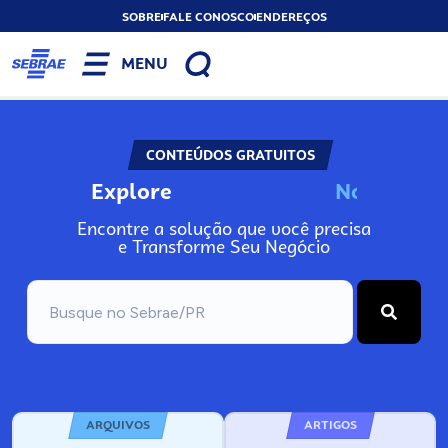
SOBRE
FALE CONOSCO
ENDEREÇOS
MENU
CONTEÚDOS GRATUITOS
Explore
N
o
s
s
o
s
A
Encontre a solução que você precisa
e Transforme Seu Negócio
ARQUIVOS
ARTIGOS