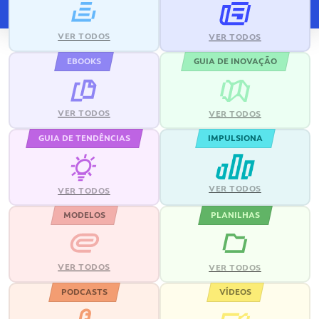
VER TODOS
VER TODOS
EBOOKS
GUIA DE INOVAÇÃO
VER TODOS
VER TODOS
GUIA DE TENDÊNCIAS
IMPULSIONA
VER TODOS
VER TODOS
MODELOS
PLANILHAS
VER TODOS
VER TODOS
PODCASTS
VÍDEOS