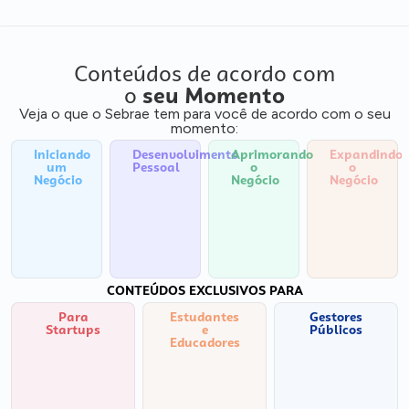
Conteúdos de acordo com
o
seu Momento
Veja o que o Sebrae tem para você de acordo com o seu
momento:
Iniciando
Desenvolvimento
Aprimorando
Expandindo
um
Pessoal
o
o
Negócio
Negócio
Negócio
CONTEÚDOS EXCLUSIVOS PARA
Para
Estudantes
Gestores
Startups
e
Públicos
Educadores