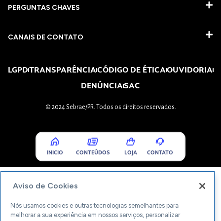
PERGUNTAS CHAVES​
CANAIS DE CONTATO
LGPD
TRANSPARÊNCIA
CÓDIGO DE ÉTICA
OUVIDORIA
DENÚNCIA
SAC
© 2024 Sebrae/PR. Todos os direitos reservados.
INICIO
CONTEÚDOS
LOJA
CONTATO
Aviso de Cookies
Nós usamos cookies e outras tecnologias semelhantes para
melhorar a sua experiência em nossos serviços, personalizar