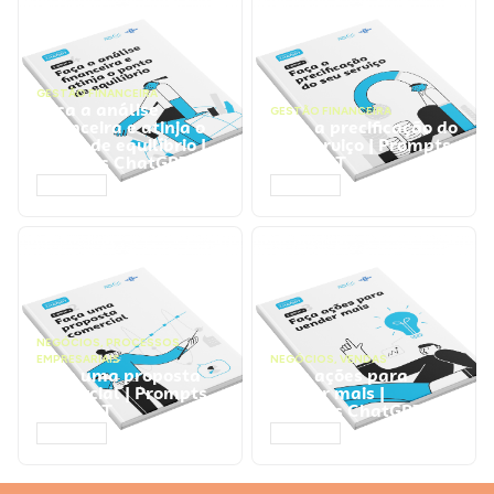
GESTÃO FINANCEIRA
Faça a análise
GESTÃO FINANCEIRA
financeira e atinja o
Faça a precificação do
ponto de equilíbrio |
seu serviço | Prompts
Prompts ChatGPT
ChatGPT
ACESSAR
ACESSAR
NEGÓCIOS
,
PROCESSOS
EMPRESARIAIS
NEGÓCIOS
,
VENDAS
Faça uma proposta
Faça ações para
comercial | Prompts
vender mais |
ChatGPT
Prompts ChatGPT
ACESSAR
ACESSAR