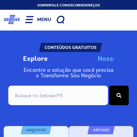
SOBRE
FALE CONOSCO
ENDEREÇOS
MENU
CONTEÚDOS GRATUITOS
Explore
N
o
s
s
o
s
I
n
f
o
Encontre a solução que você precisa
e Transforme Seu Negócio
ARQUIVOS
ARTIGOS