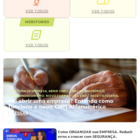
VER TODOS
VER TODOS
WEBSTORIES
VER TODOS
ABERTURA DE EMPRESA
,
ABRIR CNPJ
,
CNPJ ALFANUMÉRICO
,
EMPREENDEDORISMO
,
NOVO FORMATO DE CNPJ
,
RECEITA FEDERAL
Vai abrir uma empresa? Entenda como
funciona o novo CNPJ Alfanumérico
ACESSAR
Como ORGANIZAR sua EMPRESA. Reduzir
erros e crescer com SEGURANÇA.