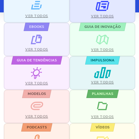
VER TODOS
VER TODOS
EBOOKS
GUIA DE INOVAÇÃO
VER TODOS
VER TODOS
GUIA DE TENDÊNCIAS
IMPULSIONA
VER TODOS
VER TODOS
MODELOS
PLANILHAS
VER TODOS
VER TODOS
PODCASTS
VÍDEOS