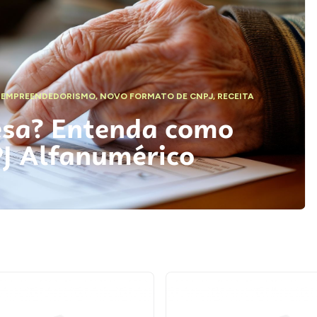
,
EMPREENDEDORISMO
,
NOVO FORMATO DE CNPJ
,
RECEITA
esa? Entenda como
PJ Alfanumérico