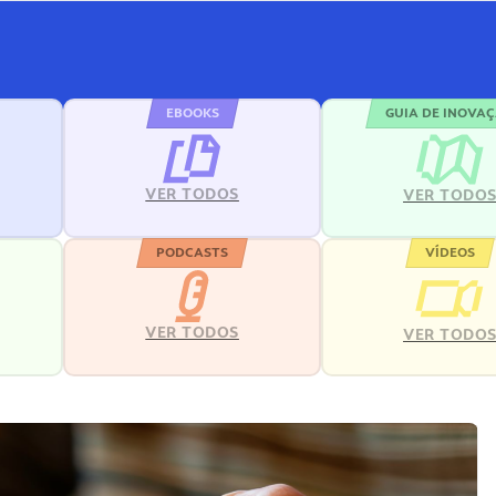
EBOOKS
GUIA DE INOVA
VER TODOS
VER TODO
PODCASTS
VÍDEOS
VER TODOS
VER TODO