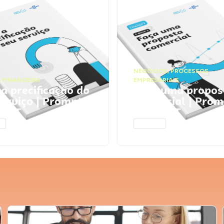
NEGÓCIOS
,
PROCESSOS
 FINANCEIRA
EMPRESARIAIS
 a precificação do
Faça uma propos
serviço | Prompts
comercial | Prom
tGPT
ChatGPT
AR
ACESSAR