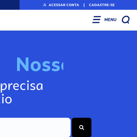
ACESSAR CONTA
|
CADASTRE-SE
MENU
N
o
s
s
o
s
I
n
f
o
g
precisa
io