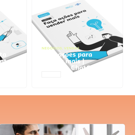
NEGÓCIOS
,
VENDAS
ta
Faça ações para
pts
vender mais |
Prompts ChatGPT
ACESSAR