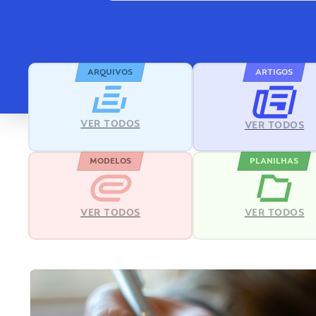
ARQUIVOS
ARTIGOS
VER TODOS
VER TODOS
MODELOS
PLANILHAS
VER TODOS
VER TODOS