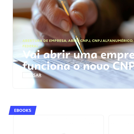
ABERTURA DE EMPRESA
,
ABRIR CNPJ
,
CNPJ ALFANUMÉRICO
FEDERAL
Vai abrir uma empr
funciona o novo CN
ACESSAR
EBOOKS