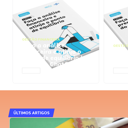
GESTÃO FINANCEIRA
Faça a análise
GESTÃO
financeira e atinja o
Faça
ponto de equilíbrio |
seu 
Prompts ChatGPT
Cha
ACESSAR
ACESS
ÚLTIMOS ARTIGOS