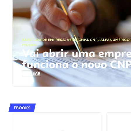
ABERTURA DE EMPRESA
,
ABRIR CNPJ
,
CNPJ ALFANUMÉRICO
FEDERAL
Vai abrir uma empr
funciona o novo CN
ACESSAR
EBOOKS