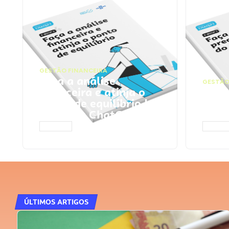
GESTÃO FINANCEIRA
Faça a análise
GESTÃO
financeira e atinja o
Faça
ponto de equilíbrio |
seu 
Prompts ChatGPT
Cha
ACESSAR
ACESS
ÚLTIMOS ARTIGOS