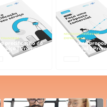
NEGÓCIOS
,
PROCESSOS
 FINANCEIRA
EMPRESARIAIS
 a precificação do
Faça uma propos
serviço | Prompts
comercial | Prom
tGPT
ChatGPT
AR
ACESSAR