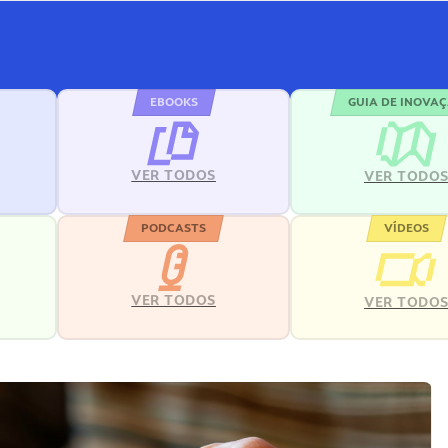
EBOOKS
GUIA DE INOVA
VER TODOS
VER TODO
PODCASTS
VÍDEOS
VER TODOS
VER TODO