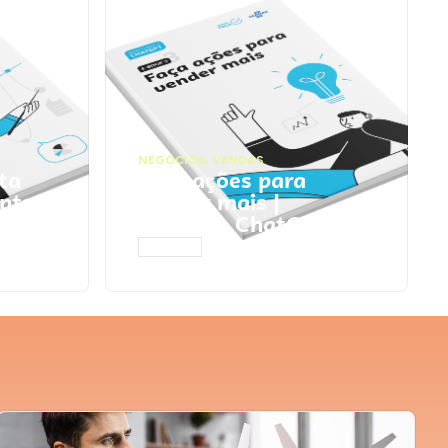
NEGÓCIOS
,
VENDAS
ta
Faça ações para
pts
vender mais |
Prompts ChatGPT
ACESSAR