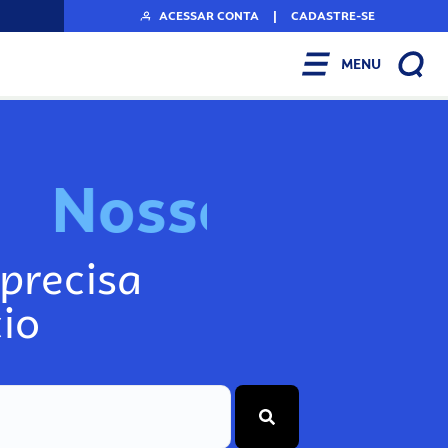
ACESSAR CONTA
|
CADASTRE-SE
MENU
N
o
s
s
o
s
I
n
f
o
g
precisa
io