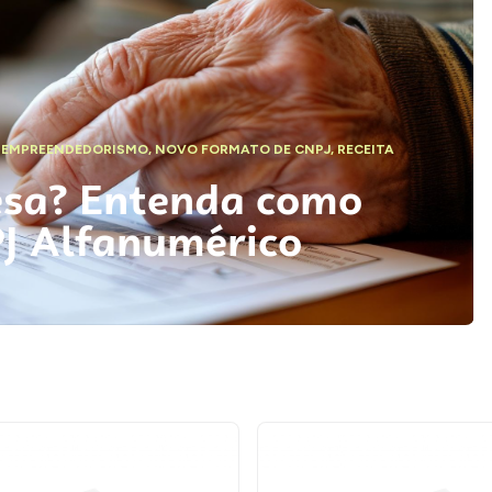
,
EMPREENDEDORISMO
,
NOVO FORMATO DE CNPJ
,
RECEITA
esa? Entenda como
PJ Alfanumérico