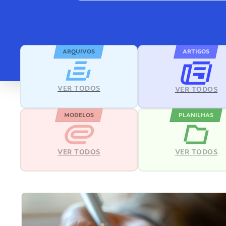
ARQUIVOS
ARTIGOS
VER TODOS
VER TODOS
MODELOS
PLANILHAS
VER TODOS
VER TODOS