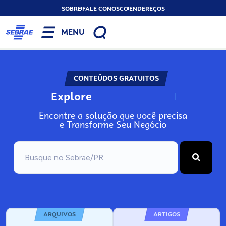
SOBRE
FALE CONOSCO
ENDEREÇOS
MENU
CONTEÚDOS GRATUITOS
Explore
N
o
s
s
o
s
A
Encontre a solução que você precisa
e Transforme Seu Negócio
ARQUIVOS
ARTIGOS