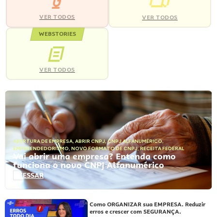
VER TODOS
VER TODOS
WEBSTORIES
VER TODOS
ABERTURA DE EMPRESA
,
ABRIR CNPJ
,
CNPJ ALFANUMÉRICO
,
EMPREENDEDORISMO
,
NOVO FORMATO DE CNPJ
,
RECEITA FEDERAL
Vai abrir uma empresa? Entenda como
funciona o novo CNPJ Alfanumérico
ACESSAR
Como ORGANIZAR sua EMPRESA. Reduzir
erros e crescer com SEGURANÇA.