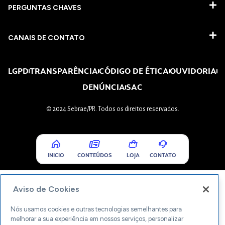
PERGUNTAS CHAVES​
CANAIS DE CONTATO
LGPD
TRANSPARÊNCIA
CÓDIGO DE ÉTICA
OUVIDORIA
DENÚNCIA
SAC
© 2024 Sebrae/PR. Todos os direitos reservados.
INICIO
CONTEÚDOS
LOJA
CONTATO
Aviso de Cookies
Nós usamos cookies e outras tecnologias semelhantes para
melhorar a sua experiência em nossos serviços, personalizar