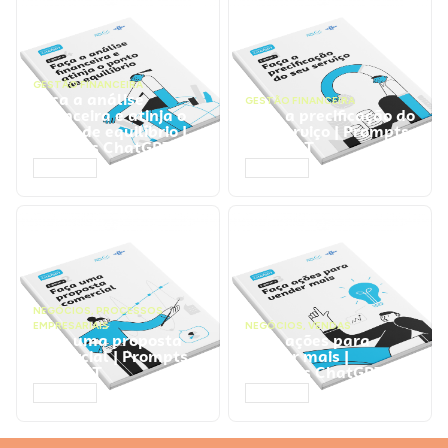
GESTÃO FINANCEIRA
Faça a análise
GESTÃO FINANCEIRA
financeira e atinja o
Faça a precificação do
ponto de equilíbrio |
seu serviço | Prompts
Prompts ChatGPT
ChatGPT
ACESSAR
ACESSAR
NEGÓCIOS
,
PROCESSOS
EMPRESARIAIS
NEGÓCIOS
,
VENDAS
Faça uma proposta
Faça ações para
comercial | Prompts
vender mais |
ChatGPT
Prompts ChatGPT
ACESSAR
ACESSAR