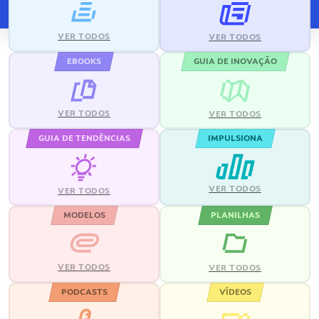
VER TODOS
VER TODOS
EBOOKS
GUIA DE INOVAÇÃO
VER TODOS
VER TODOS
GUIA DE TENDÊNCIAS
IMPULSIONA
VER TODOS
VER TODOS
MODELOS
PLANILHAS
VER TODOS
VER TODOS
PODCASTS
VÍDEOS