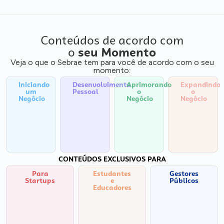
Conteúdos de acordo com
o
seu Momento
Veja o que o Sebrae tem para você de acordo com o seu
momento:
Iniciando
Desenvolvimento
Aprimorando
Expandindo
um
Pessoal
o
o
Negócio
Negócio
Negócio
CONTEÚDOS EXCLUSIVOS PARA
Para
Estudantes
Gestores
Startups
e
Públicos
Educadores