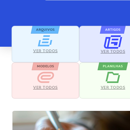
ARQUIVOS
ARTIGOS
VER TODOS
VER TODOS
MODELOS
PLANILHAS
VER TODOS
VER TODOS