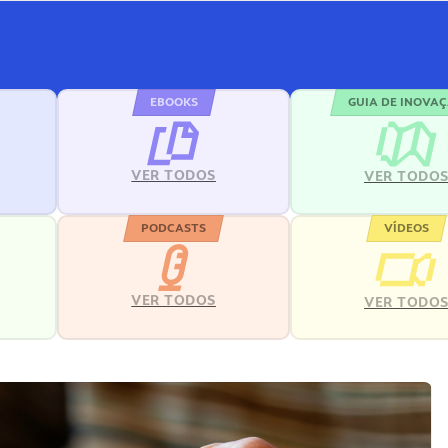
EBOOKS
GUIA DE INOVA
VER TODOS
VER TODO
PODCASTS
VÍDEOS
VER TODOS
VER TODO