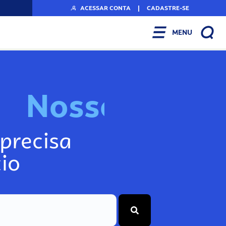
ACESSAR CONTA
|
CADASTRE-SE
MENU
N
o
s
s
o
s
I
n
f
o
g
precisa
io