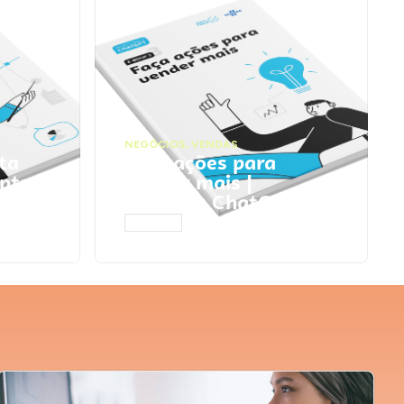
NEGÓCIOS
,
VENDAS
ta
Faça ações para
pts
vender mais |
Prompts ChatGPT
ACESSAR