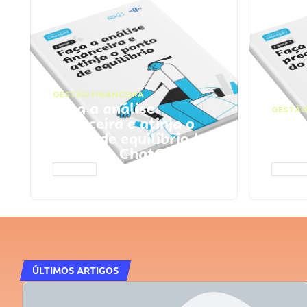
GESTÃO FINANCEIRA
Faça a análise
GESTÃO
financeira e atinja o
Faça
ponto de equilíbrio |
seu 
Prompts ChatGPT
Cha
ACESSAR
ACESS
ÚLTIMOS ARTIGOS