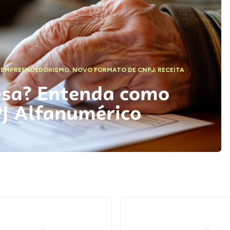
,
EMPREENDEDORISMO
,
NOVO FORMATO DE CNPJ
,
RECEITA
esa? Entenda como
PJ Alfanumérico