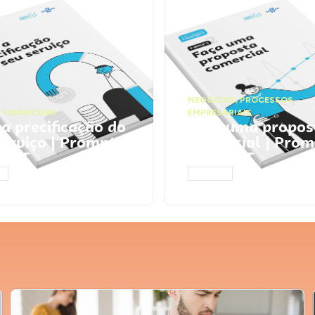
NEGÓCIOS
,
PROCESSOS
 FINANCEIRA
EMPRESARIAIS
 a precificação do
Faça uma propos
serviço | Prompts
comercial | Prom
tGPT
ChatGPT
AR
ACESSAR