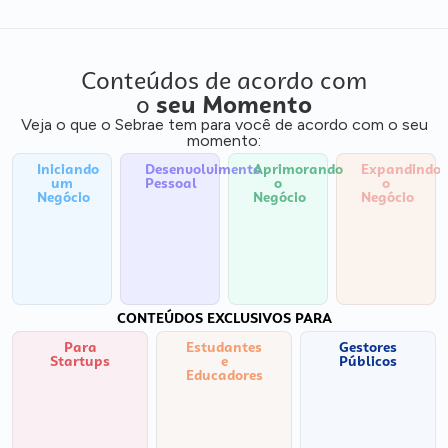
Conteúdos de acordo com
o
seu Momento
Veja o que o Sebrae tem para você de acordo com o seu
momento:
Iniciando
Desenvolvimento
Aprimorando
Expandindo
um
Pessoal
o
o
Negócio
Negócio
Negócio
CONTEÚDOS EXCLUSIVOS PARA
Para
Estudantes
Gestores
Startups
e
Públicos
Educadores