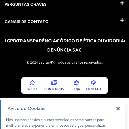
PERGUNTAS CHAVES​
CANAIS DE CONTATO
LGPD
TRANSPARÊNCIA
CÓDIGO DE ÉTICA
OUVIDORIA
DENÚNCIA
SAC
© 2024 Sebrae/PR. Todos os direitos reservados.
INICIO
CONTEÚDOS
LOJA
CONTATO
Aviso de Cookies
Nós usamos cookies e outras tecnologias semelhantes para
melhorar a sua experiência em nossos serviços, personalizar