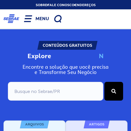
SOBRE
FALE CONOSCO
ENDEREÇOS
MENU
CONTEÚDOS GRATUITOS
Explore
N
o
s
s
o
s
P
o
Encontre a solução que você precisa
e Transforme Seu Negócio
ARQUIVOS
ARTIGOS