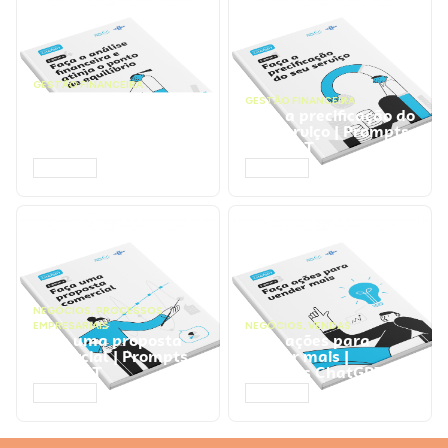
GESTÃO FINANCEIRA
Faça a análise
GESTÃO FINANCEIRA
financeira e atinja o
Faça a precificação do
ponto de equilíbrio |
seu serviço | Prompts
Prompts ChatGPT
ChatGPT
ACESSAR
ACESSAR
NEGÓCIOS
,
PROCESSOS
EMPRESARIAIS
NEGÓCIOS
,
VENDAS
Faça uma proposta
Faça ações para
comercial | Prompts
vender mais |
ChatGPT
Prompts ChatGPT
ACESSAR
ACESSAR