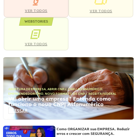
VER TODOS
VER TODOS
WEBSTORIES
VER TODOS
ABERTURA DE EMPRESA
,
ABRIR CNPJ
,
CNPJ ALFANUMÉRICO
,
EMPREENDEDORISMO
,
NOVO FORMATO DE CNPJ
,
RECEITA FEDERAL
Vai abrir uma empresa? Entenda como
funciona o novo CNPJ Alfanumérico
ACESSAR
Como ORGANIZAR sua EMPRESA. Reduzir
erros e crescer com SEGURANÇA.