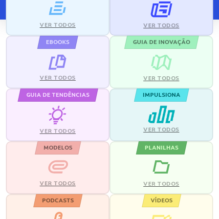
VER TODOS
VER TODOS
EBOOKS
GUIA DE INOVAÇÃO
VER TODOS
VER TODOS
GUIA DE TENDÊNCIAS
IMPULSIONA
VER TODOS
VER TODOS
MODELOS
PLANILHAS
VER TODOS
VER TODOS
PODCASTS
VÍDEOS