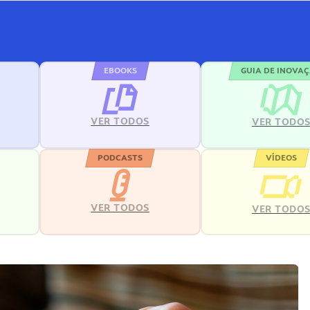
EBOOKS
GUIA DE INOVA
VER TODOS
VER TODO
PODCASTS
VÍDEOS
VER TODOS
VER TODO