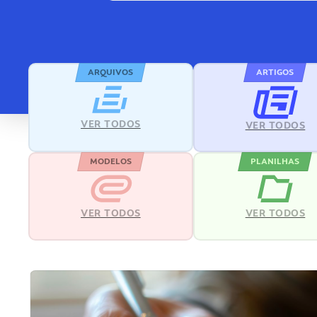
ARQUIVOS
ARTIGOS
VER TODOS
VER TODOS
MODELOS
PLANILHAS
VER TODOS
VER TODOS