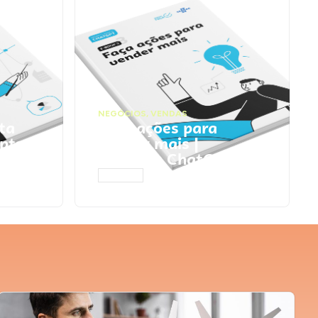
NEGÓCIOS
,
VENDAS
ta
Faça ações para
pts
vender mais |
Prompts ChatGPT
ACESSAR