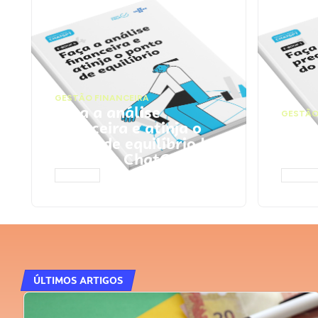
GESTÃO FINANCEIRA
Faça a análise
GESTÃO
financeira e atinja o
Faça
ponto de equilíbrio |
seu 
Prompts ChatGPT
Cha
ACESSAR
ACESS
ÚLTIMOS ARTIGOS