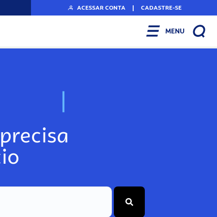
ACESSAR CONTA
|
CADASTRE-SE
MENU
N
o
s
s
o
s
A
r
precisa
io