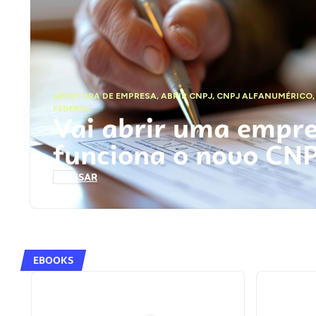
ABERTURA DE EMPRESA
,
ABRIR CNPJ
,
CNPJ ALFANUMÉRICO
FEDERAL
Vai abrir uma empr
funciona o novo CN
ACESSAR
EBOOKS