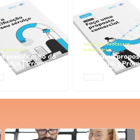
NEGÓCIOS
,
PROCESSOS
 FINANCEIRA
EMPRESARIAIS
 a precificação do
Faça uma propos
serviço | Prompts
comercial | Prom
tGPT
ChatGPT
AR
ACESSAR