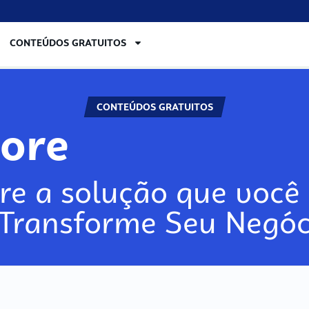
CONTEÚDOS GRATUITOS
CONTEÚDOS GRATUITOS
lore
re a solução que você 
 Transforme Seu Negóc