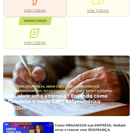
VER TODOS
VER TODOS
WEBSTORIES
VER TODOS
ABERTURA DE EMPRESA
,
ABRIR CNPJ
,
CNPJ ALFANUMÉRICO
,
EMPREENDEDORISMO
,
NOVO FORMATO DE CNPJ
,
RECEITA FEDERAL
Vai abrir uma empresa? Entenda como
funciona o novo CNPJ Alfanumérico
ACESSAR
Como ORGANIZAR sua EMPRESA. Reduzir
erros e crescer com SEGURANÇA.