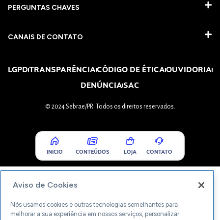
PERGUNTAS CHAVES​
CANAIS DE CONTATO
LGPD
TRANSPARÊNCIA
CÓDIGO DE ÉTICA
OUVIDORIA
DENÚNCIA
SAC
© 2024 Sebrae/PR. Todos os direitos reservados.
INICIO
CONTEÚDOS
LOJA
CONTATO
Aviso de Cookies
Nós usamos cookies e outras tecnologias semelhantes para
melhorar a sua experiência em nossos serviços, personalizar