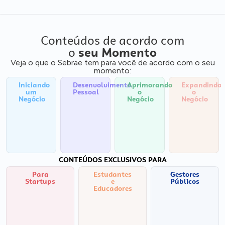
Conteúdos de acordo com
o
seu Momento
Veja o que o Sebrae tem para você de acordo com o seu
momento:
Iniciando
Desenvolvimento
Aprimorando
Expandindo
um
Pessoal
o
o
Negócio
Negócio
Negócio
CONTEÚDOS EXCLUSIVOS PARA
Para
Estudantes
Gestores
Startups
e
Públicos
Educadores