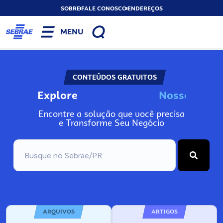
SOBRE
FALE CONOSCO
ENDEREÇOS
MENU
CONTEÚDOS GRATUITOS
Explore
N
o
s
s
o
s
A
n
Encontre a solução que você precisa
e Transforme Seu Negócio
ARQUIVOS
ARTIGOS