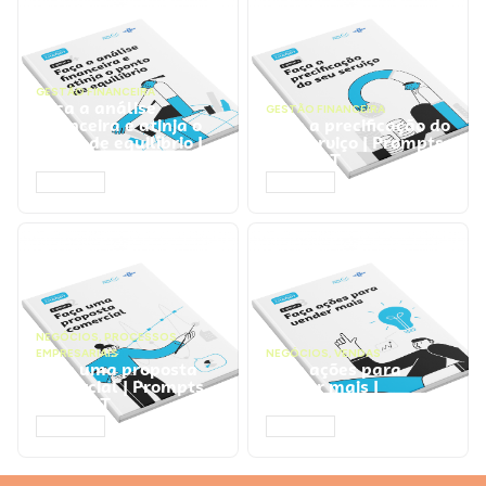
GESTÃO FINANCEIRA
Faça a análise
GESTÃO FINANCEIRA
financeira e atinja o
Faça a precificação do
ponto de equilíbrio |
seu serviço | Prompts
Prompts ChatGPT
ChatGPT
ACESSAR
ACESSAR
NEGÓCIOS
,
PROCESSOS
EMPRESARIAIS
NEGÓCIOS
,
VENDAS
Faça uma proposta
Faça ações para
comercial | Prompts
vender mais |
ChatGPT
Prompts ChatGPT
ACESSAR
ACESSAR