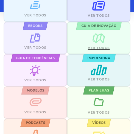
VER TODOS
VER TODOS
EBOOKS
GUIA DE INOVAÇÃO
VER TODOS
VER TODOS
GUIA DE TENDÊNCIAS
IMPULSIONA
VER TODOS
VER TODOS
MODELOS
PLANILHAS
VER TODOS
VER TODOS
PODCASTS
VÍDEOS