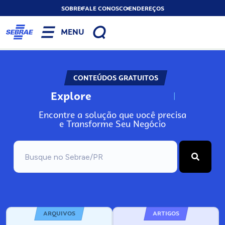
SOBRE
FALE CONOSCO
ENDEREÇOS
MENU
CONTEÚDOS GRATUITOS
Explore
N
o
s
s
o
s
A
Encontre a solução que você precisa
e Transforme Seu Negócio
ARQUIVOS
ARTIGOS