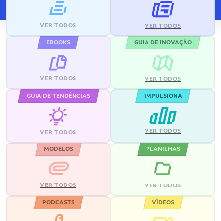
VER TODOS
VER TODOS
EBOOKS
GUIA DE INOVAÇÃO
VER TODOS
VER TODOS
GUIA DE TENDÊNCIAS
IMPULSIONA
VER TODOS
VER TODOS
MODELOS
PLANILHAS
VER TODOS
VER TODOS
PODCASTS
VÍDEOS