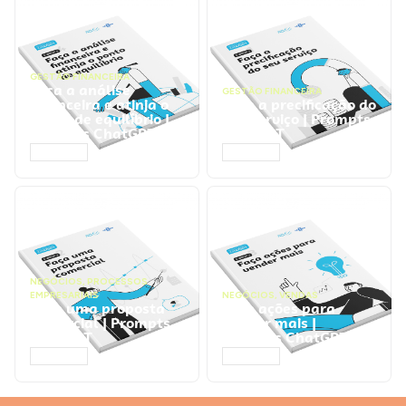
GESTÃO FINANCEIRA
Faça a análise
GESTÃO FINANCEIRA
financeira e atinja o
Faça a precificação do
ponto de equilíbrio |
seu serviço | Prompts
Prompts ChatGPT
ChatGPT
ACESSAR
ACESSAR
NEGÓCIOS
,
PROCESSOS
EMPRESARIAIS
NEGÓCIOS
,
VENDAS
Faça uma proposta
Faça ações para
comercial | Prompts
vender mais |
ChatGPT
Prompts ChatGPT
ACESSAR
ACESSAR