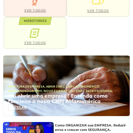
VER TODOS
VER TODOS
WEBSTORIES
VER TODOS
ABERTURA DE EMPRESA
,
ABRIR CNPJ
,
CNPJ ALFANUMÉRICO
,
EMPREENDEDORISMO
,
NOVO FORMATO DE CNPJ
,
RECEITA FEDERAL
Vai abrir uma empresa? Entenda como
funciona o novo CNPJ Alfanumérico
ACESSAR
Como ORGANIZAR sua EMPRESA. Reduzir
erros e crescer com SEGURANÇA.