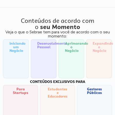
Conteúdos de acordo com
o
seu Momento
Veja o que o Sebrae tem para você de acordo com o seu
momento:
Iniciando
Desenvolvimento
Aprimorando
Expandindo
um
Pessoal
o
o
Negócio
Negócio
Negócio
CONTEÚDOS EXCLUSIVOS PARA
Para
Estudantes
Gestores
Startups
e
Públicos
Educadores