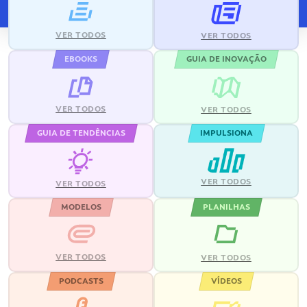
VER TODOS
VER TODOS
EBOOKS
GUIA DE INOVAÇÃO
VER TODOS
VER TODOS
GUIA DE TENDÊNCIAS
IMPULSIONA
VER TODOS
VER TODOS
MODELOS
PLANILHAS
VER TODOS
VER TODOS
PODCASTS
VÍDEOS