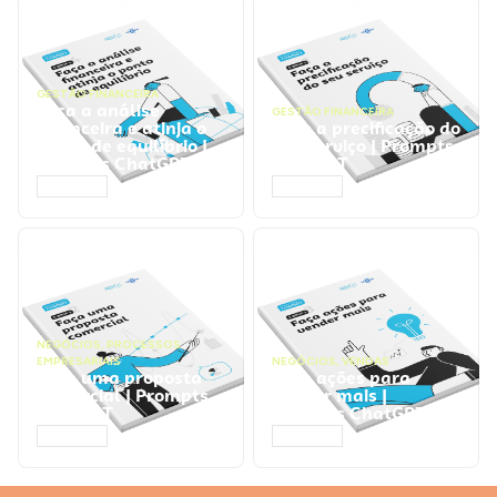
GESTÃO FINANCEIRA
Faça a análise
GESTÃO FINANCEIRA
financeira e atinja o
Faça a precificação do
ponto de equilíbrio |
seu serviço | Prompts
Prompts ChatGPT
ChatGPT
ACESSAR
ACESSAR
NEGÓCIOS
,
PROCESSOS
EMPRESARIAIS
NEGÓCIOS
,
VENDAS
Faça uma proposta
Faça ações para
comercial | Prompts
vender mais |
ChatGPT
Prompts ChatGPT
ACESSAR
ACESSAR