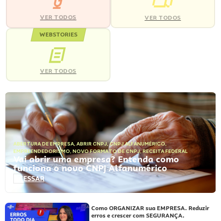
VER TODOS
VER TODOS
WEBSTORIES
VER TODOS
ABERTURA DE EMPRESA
,
ABRIR CNPJ
,
CNPJ ALFANUMÉRICO
,
EMPREENDEDORISMO
,
NOVO FORMATO DE CNPJ
,
RECEITA FEDERAL
Vai abrir uma empresa? Entenda como
funciona o novo CNPJ Alfanumérico
ACESSAR
Como ORGANIZAR sua EMPRESA. Reduzir
erros e crescer com SEGURANÇA.