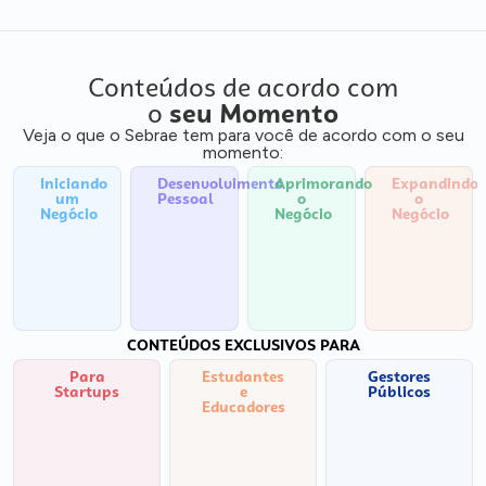
Conteúdos de acordo com
o
seu Momento
Veja o que o Sebrae tem para você de acordo com o seu
momento:
Iniciando
Desenvolvimento
Aprimorando
Expandindo
um
Pessoal
o
o
Negócio
Negócio
Negócio
CONTEÚDOS EXCLUSIVOS PARA
Para
Estudantes
Gestores
Startups
e
Públicos
Educadores