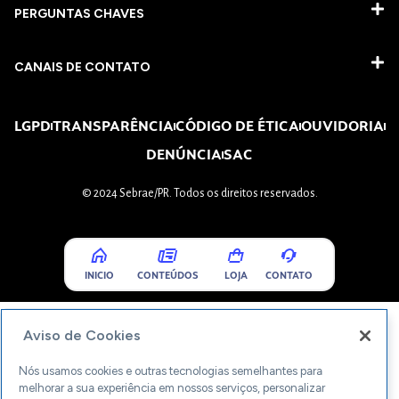
PERGUNTAS CHAVES​
CANAIS DE CONTATO
LGPD
TRANSPARÊNCIA
CÓDIGO DE ÉTICA
OUVIDORIA
DENÚNCIA
SAC
© 2024 Sebrae/PR. Todos os direitos reservados.
INICIO
CONTEÚDOS
LOJA
CONTATO
Aviso de Cookies
Nós usamos cookies e outras tecnologias semelhantes para
melhorar a sua experiência em nossos serviços, personalizar