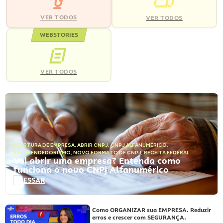
VER TODOS
VER TODOS
WEBSTORIES
VER TODOS
ABERTURA DE EMPRESA
,
ABRIR CNPJ
,
CNPJ ALFANUMÉRICO
,
EMPREENDEDORISMO
,
NOVO FORMATO DE CNPJ
,
RECEITA FEDERAL
Vai abrir uma empresa? Entenda como
funciona o novo CNPJ Alfanumérico
ACESSAR
Como ORGANIZAR sua EMPRESA. Reduzir
erros e crescer com SEGURANÇA.