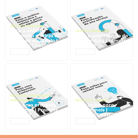
GESTÃO FINANCEIRA
Faça a análise
GESTÃO FINANCEIRA
financeira e atinja o
Faça a precificação do
ponto de equilíbrio |
seu serviço | Prompts
Prompts ChatGPT
ChatGPT
ACESSAR
ACESSAR
NEGÓCIOS
,
PROCESSOS
EMPRESARIAIS
NEGÓCIOS
,
VENDAS
Faça uma proposta
Faça ações para
comercial | Prompts
vender mais |
ChatGPT
Prompts ChatGPT
ACESSAR
ACESSAR