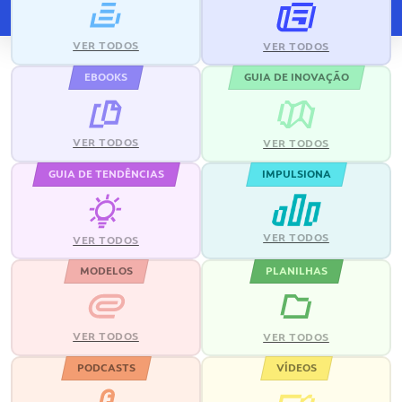
VER TODOS
VER TODOS
EBOOKS
GUIA DE INOVAÇÃO
VER TODOS
VER TODOS
GUIA DE TENDÊNCIAS
IMPULSIONA
VER TODOS
VER TODOS
MODELOS
PLANILHAS
VER TODOS
VER TODOS
PODCASTS
VÍDEOS