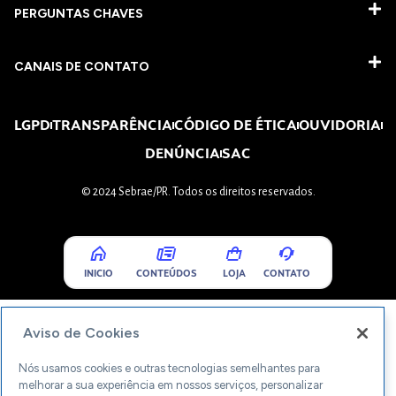
PERGUNTAS CHAVES​
CANAIS DE CONTATO
LGPD
TRANSPARÊNCIA
CÓDIGO DE ÉTICA
OUVIDORIA
DENÚNCIA
SAC
© 2024 Sebrae/PR. Todos os direitos reservados.
INICIO
CONTEÚDOS
LOJA
CONTATO
Aviso de Cookies
Nós usamos cookies e outras tecnologias semelhantes para
melhorar a sua experiência em nossos serviços, personalizar