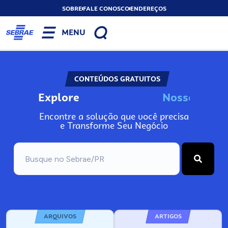
SOBRE
FALE CONOSCO
ENDEREÇOS
MENU
CONTEÚDOS GRATUITOS
Explore
N
o
s
s
o
s
I
n
f
o
Encontre a solução que você precisa
e Transforme Seu Negócio
ARQUIVOS
ARTIGOS