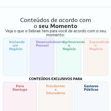
Conteúdos de acordo com
o
seu Momento
Veja o que o Sebrae tem para você de acordo com o seu
momento:
Iniciando
Desenvolvimento
Aprimorando
Expandindo
um
Pessoal
o
o
Negócio
Negócio
Negócio
CONTEÚDOS EXCLUSIVOS PARA
Para
Estudantes
Gestores
Startups
e
Públicos
Educadores