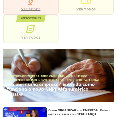
VER TODOS
VER TODOS
WEBSTORIES
VER TODOS
ABERTURA DE EMPRESA
,
ABRIR CNPJ
,
CNPJ ALFANUMÉRICO
,
EMPREENDEDORISMO
,
NOVO FORMATO DE CNPJ
,
RECEITA FEDERAL
Vai abrir uma empresa? Entenda como
funciona o novo CNPJ Alfanumérico
ACESSAR
Como ORGANIZAR sua EMPRESA. Reduzir
erros e crescer com SEGURANÇA.