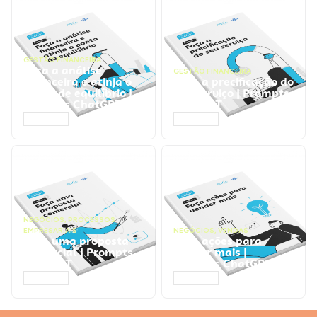
GESTÃO FINANCEIRA
Faça a análise
GESTÃO FINANCEIRA
financeira e atinja o
Faça a precificação do
ponto de equilíbrio |
seu serviço | Prompts
Prompts ChatGPT
ChatGPT
ACESSAR
ACESSAR
NEGÓCIOS
,
PROCESSOS
EMPRESARIAIS
NEGÓCIOS
,
VENDAS
Faça uma proposta
Faça ações para
comercial | Prompts
vender mais |
ChatGPT
Prompts ChatGPT
ACESSAR
ACESSAR