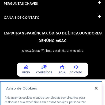
PERGUNTAS CHAVES​
CANAIS DE CONTATO
LGPD
TRANSPARÊNCIA
CÓDIGO DE ÉTICA
OUVIDORIA
DENÚNCIA
SAC
© 2024 Sebrae/PR. Todos os direitos reservados.
INICIO
CONTEÚDOS
LOJA
CONTATO
Aviso de Cookies
Nós usamos cookies e outras tecnologias semelhantes para
melhorar a sua experiência em nossos serviços, personalizar