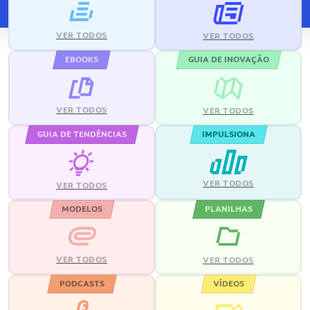
VER TODOS
VER TODOS
EBOOKS
GUIA DE INOVAÇÃO
VER TODOS
VER TODOS
GUIA DE TENDÊNCIAS
IMPULSIONA
VER TODOS
VER TODOS
MODELOS
PLANILHAS
VER TODOS
VER TODOS
PODCASTS
VÍDEOS