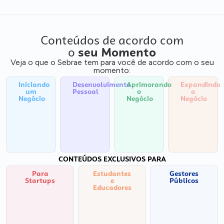
Conteúdos de acordo com
o
seu Momento
Veja o que o Sebrae tem para você de acordo com o seu
momento:
Iniciando
Desenvolvimento
Aprimorando
Expandindo
um
Pessoal
o
o
Negócio
Negócio
Negócio
CONTEÚDOS EXCLUSIVOS PARA
Para
Estudantes
Gestores
Startups
e
Públicos
Educadores