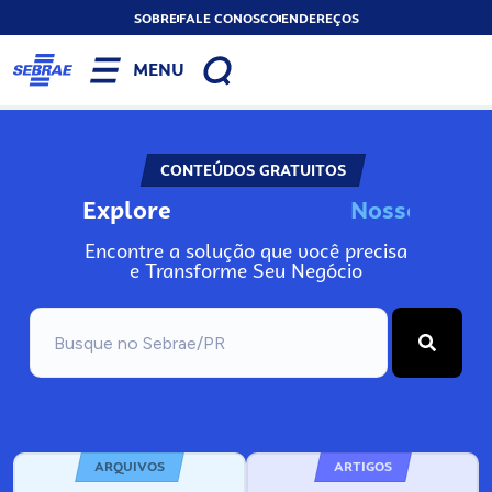
SOBRE
FALE CONOSCO
ENDEREÇOS
MENU
CONTEÚDOS GRATUITOS
Explore
N
o
s
s
o
s
I
n
f
o
Encontre a solução que você precisa
e Transforme Seu Negócio
ARQUIVOS
ARTIGOS