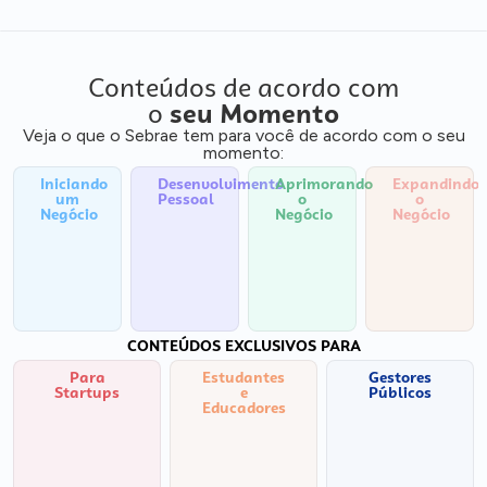
Conteúdos de acordo com
o
seu Momento
Veja o que o Sebrae tem para você de acordo com o seu
momento:
Iniciando
Desenvolvimento
Aprimorando
Expandindo
um
Pessoal
o
o
Negócio
Negócio
Negócio
CONTEÚDOS EXCLUSIVOS PARA
Para
Estudantes
Gestores
Startups
e
Públicos
Educadores