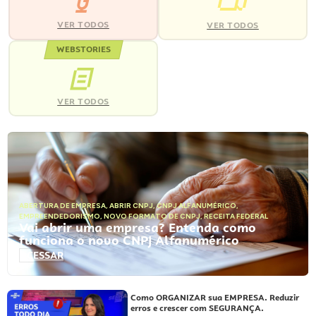
VER TODOS
VER TODOS
WEBSTORIES
VER TODOS
ABERTURA DE EMPRESA
,
ABRIR CNPJ
,
CNPJ ALFANUMÉRICO
,
EMPREENDEDORISMO
,
NOVO FORMATO DE CNPJ
,
RECEITA FEDERAL
Vai abrir uma empresa? Entenda como
funciona o novo CNPJ Alfanumérico
ACESSAR
Como ORGANIZAR sua EMPRESA. Reduzir
erros e crescer com SEGURANÇA.