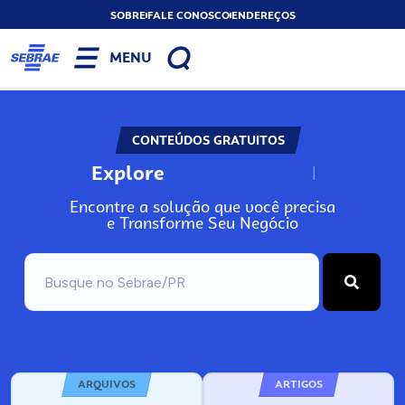
SOBRE
FALE CONOSCO
ENDEREÇOS
MENU
CONTEÚDOS GRATUITOS
Explore
N
o
s
s
o
s
A
Encontre a solução que você precisa
e Transforme Seu Negócio
ARQUIVOS
ARTIGOS