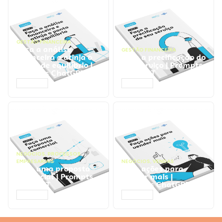
GESTÃO FINANCEIRA
Faça a análise
GESTÃO FINANCEIRA
financeira e atinja o
Faça a precificação do
ponto de equilíbrio |
seu serviço | Prompts
Prompts ChatGPT
ChatGPT
ACESSAR
ACESSAR
NEGÓCIOS
,
PROCESSOS
EMPRESARIAIS
NEGÓCIOS
,
VENDAS
Faça uma proposta
Faça ações para
comercial | Prompts
vender mais |
ChatGPT
Prompts ChatGPT
ACESSAR
ACESSAR