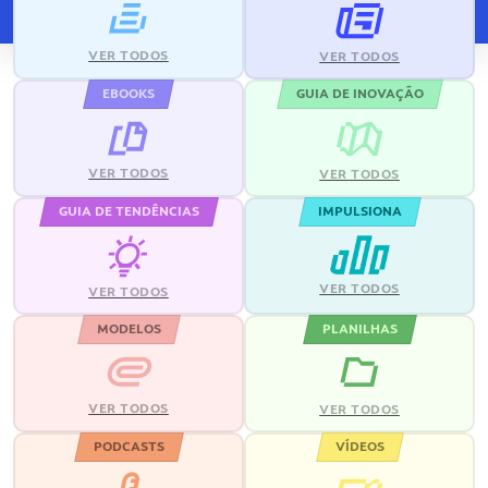
VER TODOS
VER TODOS
EBOOKS
GUIA DE INOVAÇÃO
VER TODOS
VER TODOS
GUIA DE TENDÊNCIAS
IMPULSIONA
VER TODOS
VER TODOS
MODELOS
PLANILHAS
VER TODOS
VER TODOS
PODCASTS
VÍDEOS