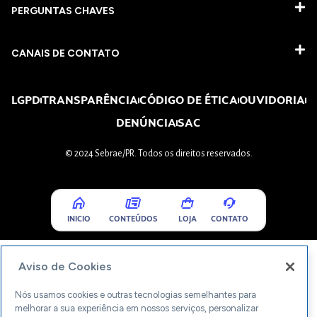
PERGUNTAS CHAVES​
CANAIS DE CONTATO
LGPD
TRANSPARÊNCIA
CÓDIGO DE ÉTICA
OUVIDORIA
DENÚNCIA
SAC
© 2024 Sebrae/PR. Todos os direitos reservados.
INICIO
CONTEÚDOS
LOJA
CONTATO
Aviso de Cookies
Nós usamos cookies e outras tecnologias semelhantes para
melhorar a sua experiência em nossos serviços, personalizar