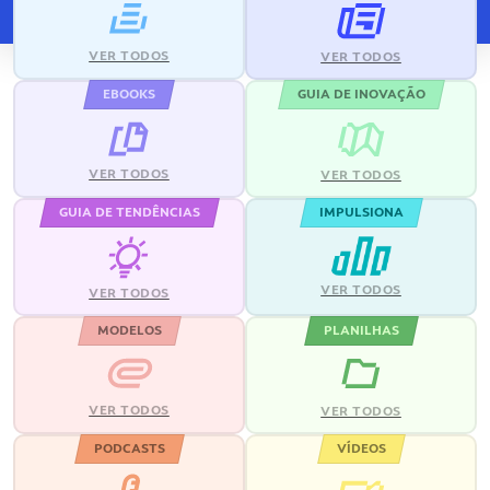
VER TODOS
VER TODOS
EBOOKS
GUIA DE INOVAÇÃO
VER TODOS
VER TODOS
GUIA DE TENDÊNCIAS
IMPULSIONA
VER TODOS
VER TODOS
MODELOS
PLANILHAS
VER TODOS
VER TODOS
PODCASTS
VÍDEOS