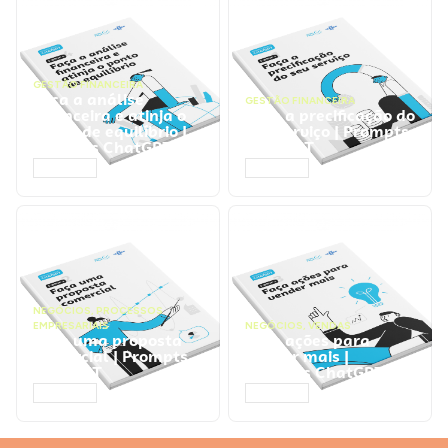
GESTÃO FINANCEIRA
Faça a análise
GESTÃO FINANCEIRA
financeira e atinja o
Faça a precificação do
ponto de equilíbrio |
seu serviço | Prompts
Prompts ChatGPT
ChatGPT
ACESSAR
ACESSAR
NEGÓCIOS
,
PROCESSOS
EMPRESARIAIS
NEGÓCIOS
,
VENDAS
Faça uma proposta
Faça ações para
comercial | Prompts
vender mais |
ChatGPT
Prompts ChatGPT
ACESSAR
ACESSAR