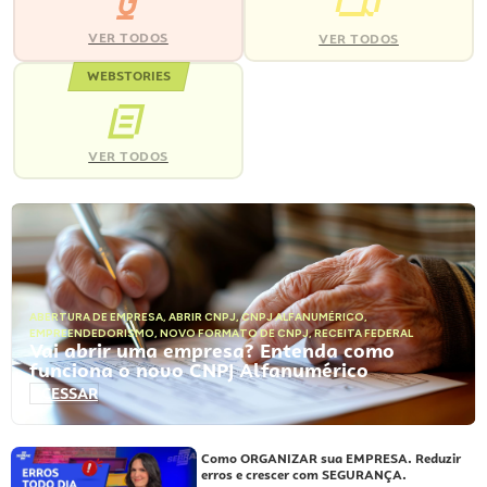
VER TODOS
VER TODOS
WEBSTORIES
VER TODOS
ABERTURA DE EMPRESA
,
ABRIR CNPJ
,
CNPJ ALFANUMÉRICO
,
EMPREENDEDORISMO
,
NOVO FORMATO DE CNPJ
,
RECEITA FEDERAL
Vai abrir uma empresa? Entenda como
funciona o novo CNPJ Alfanumérico
ACESSAR
Como ORGANIZAR sua EMPRESA. Reduzir
erros e crescer com SEGURANÇA.