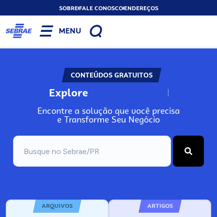
SOBRE
FALE CONOSCO
ENDEREÇOS
MENU
CONTEÚDOS GRATUITOS
Explore
N
o
s
s
o
s
A
Encontre a solução que você precisa
e Transforme Seu Negócio
ARQUIVOS
ARTIGOS