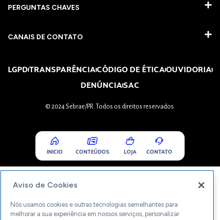
PERGUNTAS CHAVES​
CANAIS DE CONTATO
LGPD
TRANSPARÊNCIA
CÓDIGO DE ÉTICA
OUVIDORIA
DENÚNCIA
SAC
© 2024 Sebrae/PR. Todos os direitos reservados.
INICIO
CONTEÚDOS
LOJA
CONTATO
Aviso de Cookies
Nós usamos cookies e outras tecnologias semelhantes para
melhorar a sua experiência em nossos serviços, personalizar