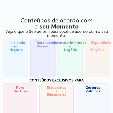
Conteúdos de acordo com
o
seu Momento
Veja o que o Sebrae tem para você de acordo com o seu
momento:
Iniciando
Desenvolvimento
Aprimorando
Expandindo
um
Pessoal
o
o
Negócio
Negócio
Negócio
CONTEÚDOS EXCLUSIVOS PARA
Para
Estudantes
Gestores
Startups
e
Públicos
Educadores