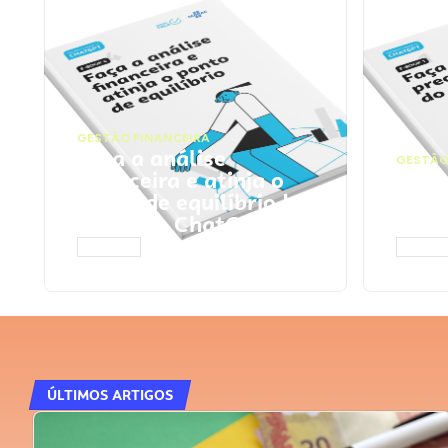
GESTÃO FINANCEIRA
Faça a análise
GESTÃO
financeira e atinja o
Faça
ponto de equilíbrio |
seu 
Prompts ChatGPT
Cha
ACESSAR
ACESS
ÚLTIMOS ARTIGOS