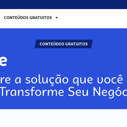
CONTEÚDOS GRATUITOS
CONTEÚDOS GRATUITOS
lore
re a solução que você 
 Transforme Seu Negóc