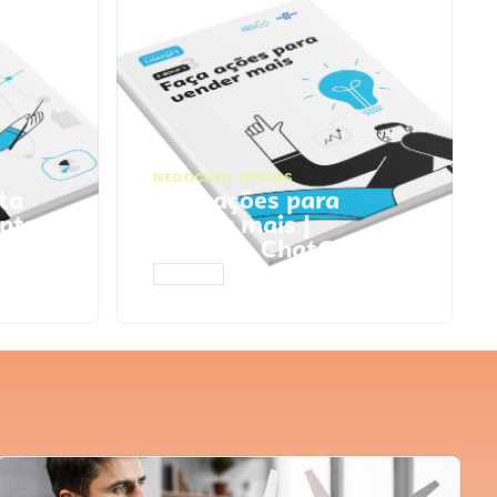
NEGÓCIOS
,
VENDAS
ta
Faça ações para
pts
vender mais |
Prompts ChatGPT
ACESSAR