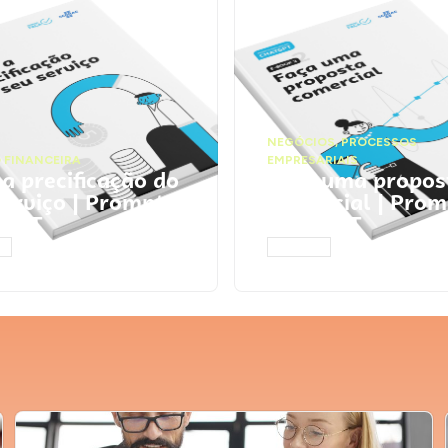
NEGÓCIOS
,
PROCESSOS
 FINANCEIRA
EMPRESARIAIS
 a precificação do
Faça uma propos
serviço | Prompts
comercial | Prom
tGPT
ChatGPT
AR
ACESSAR