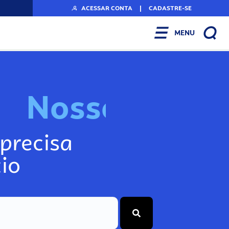
ACESSAR CONTA
|
CADASTRE-SE
MENU
N
o
s
s
o
s
A
r
precisa
io