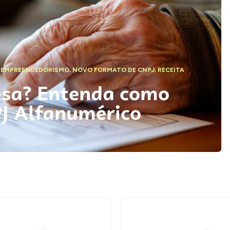
,
EMPREENDEDORISMO
,
NOVO FORMATO DE CNPJ
,
RECEITA
esa? Entenda como
PJ Alfanumérico