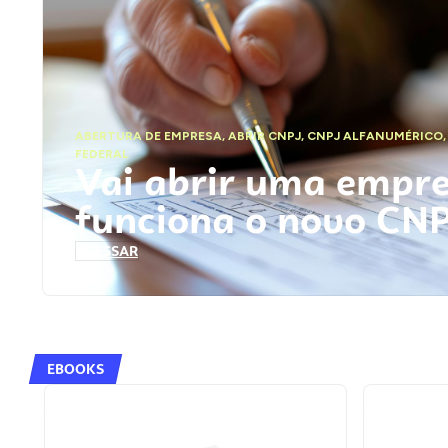
ABERTURA DE EMPRESA
,
ABRIR CNPJ
,
CNPJ ALFANUMÉRICO
FEDERAL
Vai abrir uma empr
funciona o novo CN
ACESSAR
EBOOKS