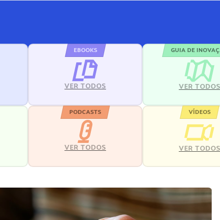
EBOOKS
GUIA DE INOVA
VER TODOS
VER TODO
PODCASTS
VÍDEOS
VER TODOS
VER TODO