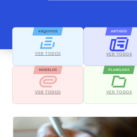
ARQUIVOS
ARTIGOS
VER TODOS
VER TODOS
MODELOS
PLANILHAS
VER TODOS
VER TODOS