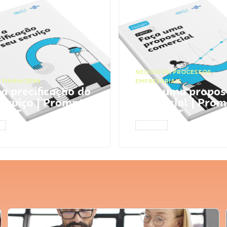
NEGÓCIOS
,
PROCESSOS
 FINANCEIRA
EMPRESARIAIS
 a precificação do
Faça uma propos
serviço | Prompts
comercial | Prom
tGPT
ChatGPT
AR
ACESSAR