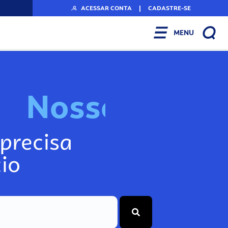
ACESSAR CONTA
|
CADASTRE-SE
MENU
N
o
s
s
o
s
I
n
f
o
g
precisa
io