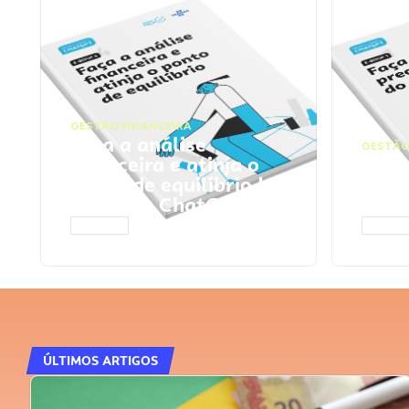
GESTÃO FINANCEIRA
Faça a análise
GESTÃO
financeira e atinja o
Faça
ponto de equilíbrio |
seu 
Prompts ChatGPT
Cha
ACESSAR
ACESS
ÚLTIMOS ARTIGOS