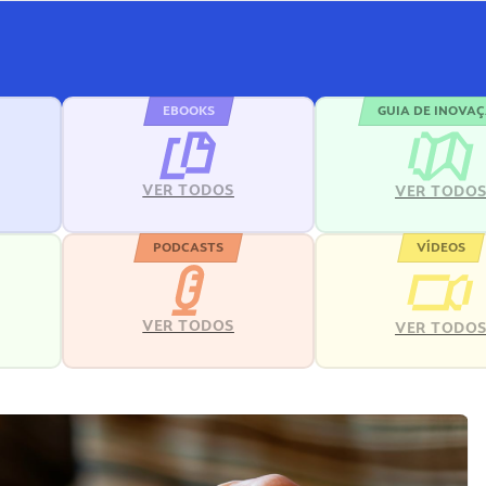
EBOOKS
GUIA DE INOVA
VER TODOS
VER TODO
PODCASTS
VÍDEOS
VER TODOS
VER TODO