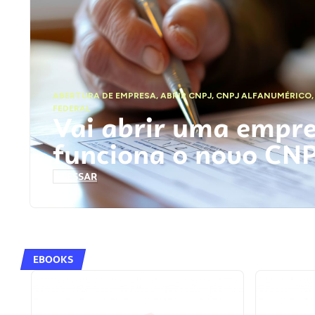
ABERTURA DE EMPRESA
,
ABRIR CNPJ
,
CNPJ ALFANUMÉRICO
FEDERAL
Vai abrir uma empr
funciona o novo CN
ACESSAR
EBOOKS