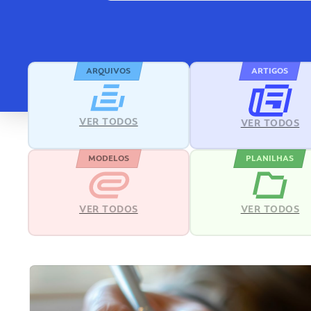
ARQUIVOS
ARTIGOS
VER TODOS
VER TODOS
MODELOS
PLANILHAS
VER TODOS
VER TODOS