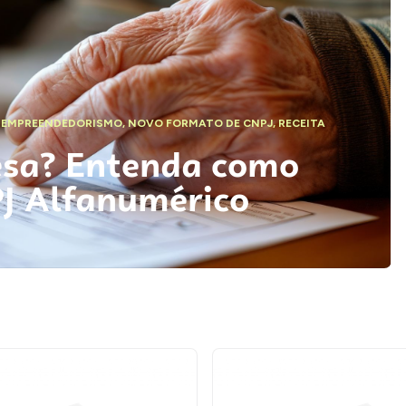
,
EMPREENDEDORISMO
,
NOVO FORMATO DE CNPJ
,
RECEITA
esa? Entenda como
PJ Alfanumérico