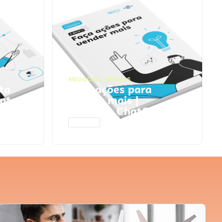
NEGÓCIOS
,
VENDAS
ta
Faça ações para
pts
vender mais |
Prompts ChatGPT
ACESSAR