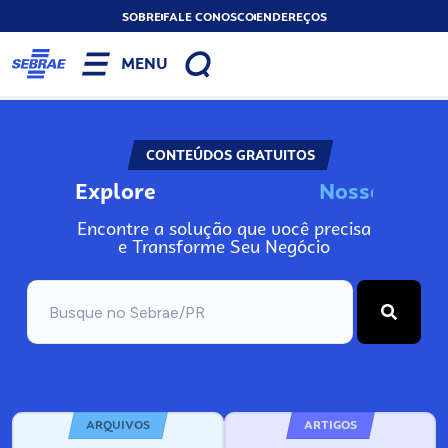
SOBRE
FALE CONOSCO
ENDEREÇOS
MENU
CONTEÚDOS GRATUITOS
Explore
N
o
s
s
o
s
I
n
f
o
Encontre a solução que você precisa
e Transforme Seu Negócio
ARQUIVOS
ARTIGOS