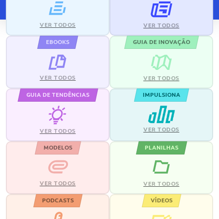
VER TODOS
VER TODOS
EBOOKS
GUIA DE INOVAÇÃO
VER TODOS
VER TODOS
GUIA DE TENDÊNCIAS
IMPULSIONA
VER TODOS
VER TODOS
MODELOS
PLANILHAS
VER TODOS
VER TODOS
PODCASTS
VÍDEOS