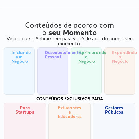
Conteúdos de acordo com
o
seu Momento
Veja o que o Sebrae tem para você de acordo com o seu
momento:
Iniciando
Desenvolvimento
Aprimorando
Expandindo
um
Pessoal
o
o
Negócio
Negócio
Negócio
CONTEÚDOS EXCLUSIVOS PARA
Para
Estudantes
Gestores
Startups
e
Públicos
Educadores