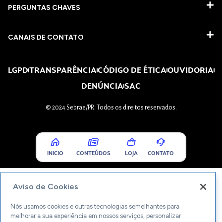
PERGUNTAS CHAVES​
CANAIS DE CONTATO
LGPD
TRANSPARÊNCIA
CÓDIGO DE ÉTICA
OUVIDORIA
DENÚNCIA
SAC
© 2024 Sebrae/PR. Todos os direitos reservados.
INICIO
CONTEÚDOS
LOJA
CONTATO
Aviso de Cookies
Nós usamos cookies e outras tecnologias semelhantes para
melhorar a sua experiência em nossos serviços, personalizar