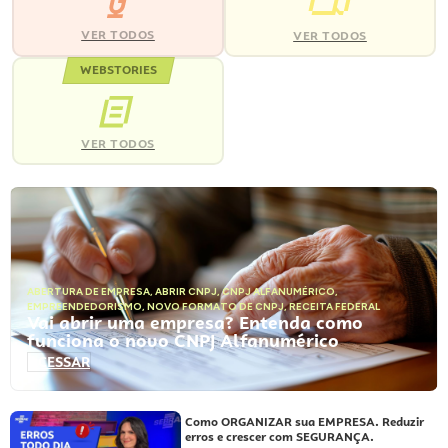
VER TODOS
VER TODOS
WEBSTORIES
VER TODOS
ABERTURA DE EMPRESA
,
ABRIR CNPJ
,
CNPJ ALFANUMÉRICO
,
EMPREENDEDORISMO
,
NOVO FORMATO DE CNPJ
,
RECEITA FEDERAL
Vai abrir uma empresa? Entenda como
funciona o novo CNPJ Alfanumérico
ACESSAR
Como ORGANIZAR sua EMPRESA. Reduzir
erros e crescer com SEGURANÇA.