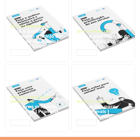
GESTÃO FINANCEIRA
Faça a análise
GESTÃO FINANCEIRA
financeira e atinja o
Faça a precificação do
ponto de equilíbrio |
seu serviço | Prompts
Prompts ChatGPT
ChatGPT
ACESSAR
ACESSAR
NEGÓCIOS
,
PROCESSOS
EMPRESARIAIS
NEGÓCIOS
,
VENDAS
Faça uma proposta
Faça ações para
comercial | Prompts
vender mais |
ChatGPT
Prompts ChatGPT
ACESSAR
ACESSAR