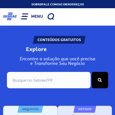
SOBRE
FALE CONOSCO
ENDEREÇOS
MENU
CONTEÚDOS GRATUITOS
Explore
N
o
s
s
o
s
A
Encontre a solução que você precisa
e Transforme Seu Negócio
ARQUIVOS
ARTIGOS