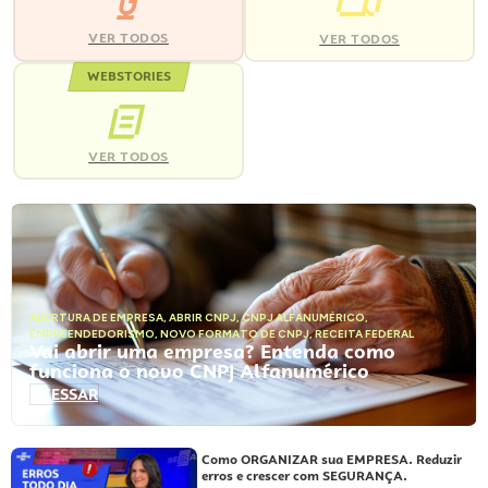
VER TODOS
VER TODOS
WEBSTORIES
VER TODOS
ABERTURA DE EMPRESA
,
ABRIR CNPJ
,
CNPJ ALFANUMÉRICO
,
EMPREENDEDORISMO
,
NOVO FORMATO DE CNPJ
,
RECEITA FEDERAL
Vai abrir uma empresa? Entenda como
funciona o novo CNPJ Alfanumérico
ACESSAR
Como ORGANIZAR sua EMPRESA. Reduzir
erros e crescer com SEGURANÇA.