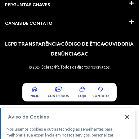
PERGUNTAS CHAVES​
CANAIS DE CONTATO
LGPD
TRANSPARÊNCIA
CÓDIGO DE ÉTICA
OUVIDORIA
DENÚNCIA
SAC
© 2024 Sebrae/PR. Todos os direitos reservados.
INICIO
CONTEÚDOS
LOJA
CONTATO
Aviso de Cookies
Nós usamos cookies e outras tecnologias semelhantes para
melhorar a sua experiência em nossos serviços, personalizar