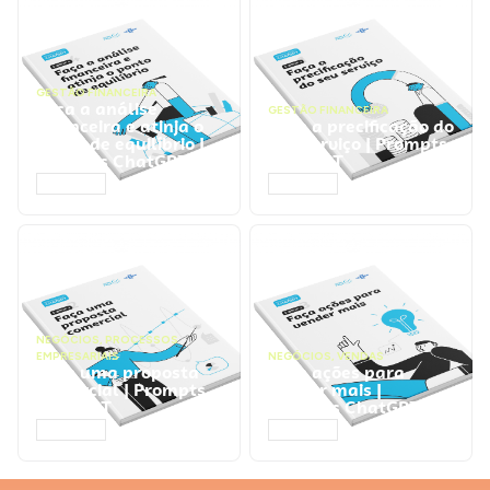
GESTÃO FINANCEIRA
Faça a análise
GESTÃO FINANCEIRA
financeira e atinja o
Faça a precificação do
ponto de equilíbrio |
seu serviço | Prompts
Prompts ChatGPT
ChatGPT
ACESSAR
ACESSAR
NEGÓCIOS
,
PROCESSOS
EMPRESARIAIS
NEGÓCIOS
,
VENDAS
Faça uma proposta
Faça ações para
comercial | Prompts
vender mais |
ChatGPT
Prompts ChatGPT
ACESSAR
ACESSAR