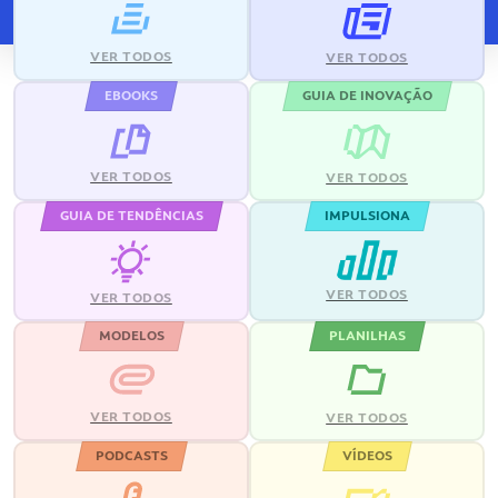
VER TODOS
VER TODOS
EBOOKS
GUIA DE INOVAÇÃO
VER TODOS
VER TODOS
GUIA DE TENDÊNCIAS
IMPULSIONA
VER TODOS
VER TODOS
MODELOS
PLANILHAS
VER TODOS
VER TODOS
PODCASTS
VÍDEOS